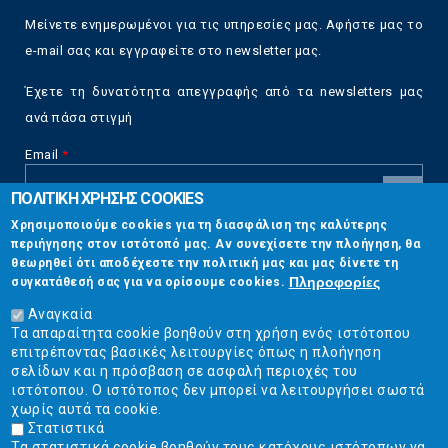
Μείνετε ενημερωμένοι για τις υπηρεσίες μας. Αφήστε μας το
e-mail σας και εγγραφείτε στο newsletter μας.
Έχετε τη δυνατότητα απεγγραφής από τα newsletters μας
ανά πάσα στιγμή
Email
*
ΠΟΛΙΤΙΚΗ ΧΡΗΣΗΣ COOKIES
CAPTCHA
Χρησιμοποιούμε cookies για τη διασφάλιση της καλύτερης
This
περιήγησης στον ιστότοπό μας. Αν συνεχίσετε την πλοήγηση, θα
Επικοινωνία
question is
θεωρηθεί ότι αποδέχεστε την πολιτική μας και μας δίνετε τη
for testing
Πληροφορίες
συγκατάθεσή σας για να ορίσουμε cookies.
whether or
Στουρνάρη 17, Αθήνα 10683
not you are a
Αναγκαία
human visitor
Τα απαραίτητα cookie βοηθούν στη χρήση ενός ιστότοπου
2103304444
and to
επιτρέποντας βασικές λειτουργίες όπως η πλοήγηση
prevent
σελίδων και η πρόσβαση σε ασφαλή περιοχές του
info@ekpizo.gr
automated
ιστότοπου. Ο ιστότοπος δεν μπορεί να λειτουργήσει σωστά
spam
χωρίς αυτά τα cookie.
www.ekpizo.gr
submissions.
Στατιστικά
Τα στατιστικά cookie βοηθούν τους κατόχους ιστότοπων να