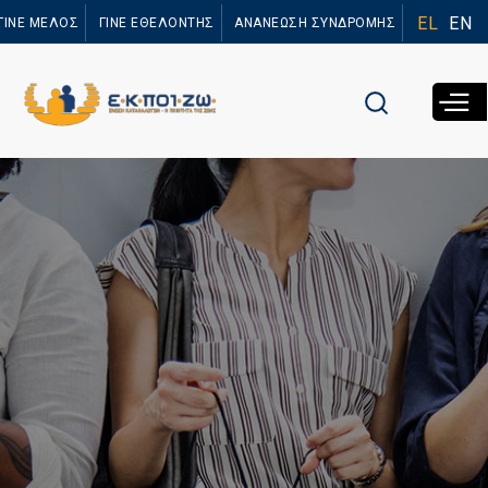
Παράκαμψη
EL
EN
ΓΙΝΕ ΜΕΛΟΣ
ΓΙΝΕ ΕΘΕΛΟΝΤΗΣ
ΑΝΑΝΕΩΣΗ ΣΥΝΔΡΟΜΗΣ
προς το
κυρίως
περιεχόμενο