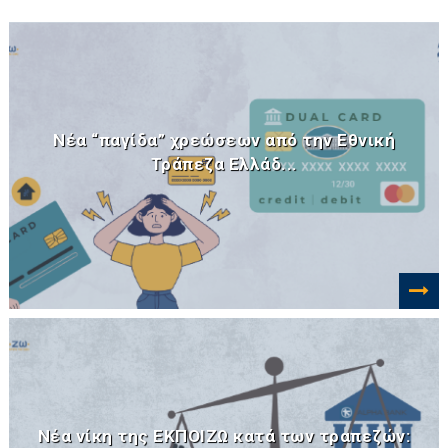
Νέα “παγίδα” χρεώσεων από την Εθνική
Τράπεζα Ελλάδ...
Νέα νίκη της ΕΚΠΟΙΖΩ κατά των τραπεζών: