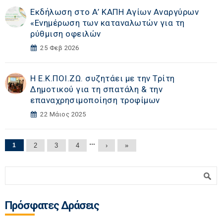
Εκδήλωση στο Α’ ΚΑΠΗ Αγίων Αναργύρων
«Eνημέρωση των καταναλωτών για τη
ρύθμιση οφειλών
25 Φεβ 2026
Η Ε.Κ.ΠΟΙ.ΖΩ. συζητάει με την Τρίτη
Δημοτικού για τη σπατάλη & την
επαναχρησιμοποίηση τροφίμων
22 Μάιος 2025
Σελίδες
…
1
2
3
4
›
»
Φόρμα αναζήτησης
Αναζήτηση
Πρόσφατες Δράσεις