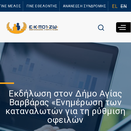
Παράκαμψη
EL
EN
ΓΙΝΕ ΜΕΛΟΣ
ΓΙΝΕ ΕΘΕΛΟΝΤΗΣ
ΑΝΑΝΕΩΣΗ ΣΥΝΔΡΟΜΗΣ
προς το
κυρίως
περιεχόμενο
Εκδήλωση στoν Δήμο Αγίας
Βαρβάρας «Eνημέρωση των
καταναλωτών για τη ρύθμιση
οφειλών