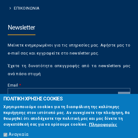
ΕΠΙΚΟΙΝΩΝΙΑ
Newsletter
Μείνετε ενημερωμένοι για τις υπηρεσίες μας. Αφήστε μας το
e-mail σας και εγγραφείτε στο newsletter μας.
Έχετε τη δυνατότητα απεγγραφής από τα newsletters μας
ανά πάσα στιγμή
Email
*
ΠΟΛΙΤΙΚΗ ΧΡΗΣΗΣ COOKIES
CAPTCHA
Χρησιμοποιούμε cookies για τη διασφάλιση της καλύτερης
This
περιήγησης στον ιστότοπό μας. Αν συνεχίσετε την πλοήγηση, θα
Επικοινωνία
question is
θεωρηθεί ότι αποδέχεστε την πολιτική μας και μας δίνετε τη
for testing
Πληροφορίες
συγκατάθεσή σας για να ορίσουμε cookies.
whether or
Στουρνάρη 17, Αθήνα 10683
not you are a
Αναγκαία