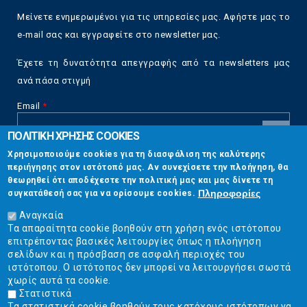
Μείνετε ενημερωμένοι για τις υπηρεσίες μας. Αφήστε μας το
e-mail σας και εγγραφείτε στο newsletter μας.
Έχετε τη δυνατότητα απεγγραφής από τα newsletters μας
ανά πάσα στιγμή
Email
*
ΠΟΛΙΤΙΚΗ ΧΡΗΣΗΣ COOKIES
CAPTCHA
Χρησιμοποιούμε cookies για τη διασφάλιση της καλύτερης
This
περιήγησης στον ιστότοπό μας. Αν συνεχίσετε την πλοήγηση, θα
Επικοινωνία
question is
θεωρηθεί ότι αποδέχεστε την πολιτική μας και μας δίνετε τη
for testing
Πληροφορίες
συγκατάθεσή σας για να ορίσουμε cookies.
whether or
Στουρνάρη 17, Αθήνα 10683
not you are a
Αναγκαία
human visitor
Τα απαραίτητα cookie βοηθούν στη χρήση ενός ιστότοπου
2103304444
and to
επιτρέποντας βασικές λειτουργίες όπως η πλοήγηση
prevent
σελίδων και η πρόσβαση σε ασφαλή περιοχές του
info@ekpizo.gr
automated
ιστότοπου. Ο ιστότοπος δεν μπορεί να λειτουργήσει σωστά
spam
χωρίς αυτά τα cookie.
www.ekpizo.gr
submissions.
Στατιστικά
Τα στατιστικά cookie βοηθούν τους κατόχους ιστότοπων να