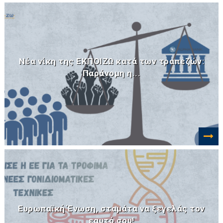
Νέα νίκη της ΕΚΠΟΙΖΩ κατά των τραπεζών:
Παράνομη η...
Ευρωπαϊκή Ένωση, σταμάτα να ξεγελάς τον
εαυτό σου!