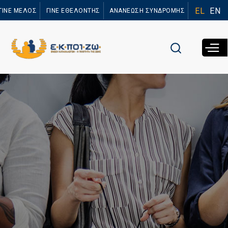
Παράκαμψη
EL
EN
ΓΙΝΕ ΜΕΛΟΣ
ΓΙΝΕ ΕΘΕΛΟΝΤΗΣ
ΑΝΑΝΕΩΣΗ ΣΥΝΔΡΟΜΗΣ
προς το
κυρίως
περιεχόμενο