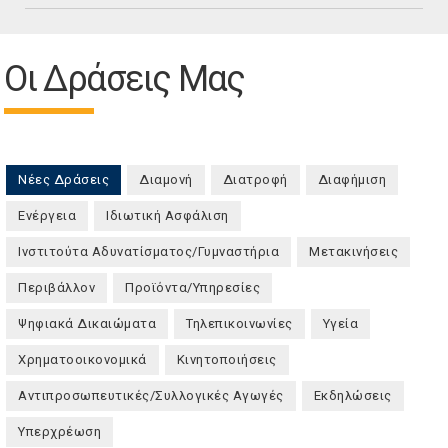
Οι Δράσεις Μας
Νέες Δράσεις
(ενεργή καρτέλα)
Διαμονή
Διατροφή
Διαφήμιση
Ενέργεια
Ιδιωτική Ασφάλιση
Ινστιτούτα Αδυνατίσματος/Γυμναστήρια
Μετακινήσεις
Περιβάλλον
Προϊόντα/Υπηρεσίες
Ψηφιακά Δικαιώματα
Τηλεπικοινωνίες
Υγεία
Χρηματοοικονομικά
Κινητοποιήσεις
Αντιπροσωπευτικές/Συλλογικές Αγωγές
Εκδηλώσεις
Υπερχρέωση