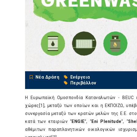
Νέα Δράση
Ενέργεια
Περιβάλλον
Η Ευρωπαϊκή Ομοσπονδία Καταναλωτών - BEUC κ
χώρες
[1]
, μεταξύ των οποίων και η ΕΚΠΟΙΖΩ, υπέ
συνεργασία μεταξύ των κρατών μελών της Ε.Ε. στ
κατά των εταιριών “
ENGIE
”, “
Eni Plenitude
”, “
Shel
αθέμιτων παραπλανητικών οικολογικών ισχυρι