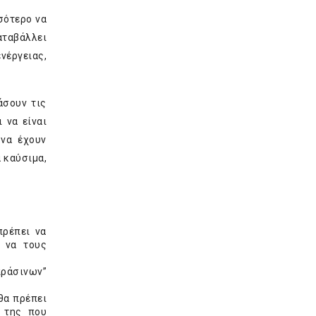
σότερο να
αταβάλλει
νέργειας,
άσουν τις
 να είναι
 να έχουν
 καύσιμα,
πρέπει να
 να τους
ράσινων”
θα πρέπει
 της που