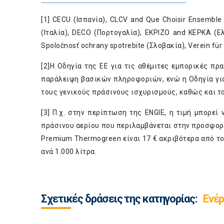
[1]
CECU (Ισπανία), CLCV and Que Choisir Ensemble (
(Ιταλία), DECO (Πορτογαλία), EKPIZO and KEPKA (Ε
Spoločnosť ochrany spotrebite (Σλοβακία), Verein fü
[2]
Η Οδηγία της ΕΕ για τις αθέμιτες εμπορικές πρ
παράλειψη βασικών πληροφοριών, ενώ η Οδηγία γι
τους γενικούς πράσινους ισχυρισμούς, καθώς και 
[3]
Π.χ. στην περίπτωση της ENGIE, η τιμή μπορεί ν
πράσινου αερίου που περιλαμβάνεται στην προσφορά,
Premium Thermogreen είναι 17 € ακριβότερα από το κ
ανά 1.000 λίτρα.
Σχετικές δράσεις της κατηγορίας:
Ενέρ