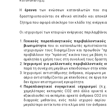
καταναλωτή
[2]
.
Η
έρευνα
των ενώσεων καταναλωτών που συμμε
δραστηριοποιούνται σε εθνικό επίπεδο και αποκα
ζήτημα που αφορά ολόκληρο τον κλάδο της ενέργεια
Οι ισχυρισμοί των εταιριών ενέργειας περιλαμβάνου
Γενικούς παραπλανητικούς περιβαλλοντικούς
βιωσιμότητα
που οι καταναλωτές εμπιστεύονται
ισχυρισμών τους διαφημίζουν και προωθούν “πρά
προβάλλουν την “πράσινη” εικόνα τους με βάση τι
αμελητέα η χρήση τους στη συνολική τους δραστη
Ισχυρισμοί για μελλοντικές περιβαλλοντικές 
παρά τη συνέχιση μεγάλων επενδύσεων στην επέ
Ισχυρισμοί αντιστάθμισης άνθρακα, σύμφωνα με 
αέριο αντισταθμίζονται με επενδύσεις σε έργα που
δεν έχουν επιστημονική εγκυρότητα.
Παραπλανητικοί συγκριτικοί ισχυρισμοί
(π.
χαμηλότερες εκπομπές CO2 από άλλα ορυκτά κα
εξακολουθεί να εκπέμπει αρκετό άνθρακα CO2 ότα
διαρροές μεθανίου, ενός πολύ ισχυρού αερίου
μεγαλύτερο αντίκτυπο στο κλίμα από τον άνθρακα 