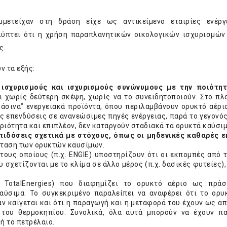
τείχαν στη δράση είχε ως αντικείμενο εταιρίες ενέργ
λύπτει ότι η χρήση παραπλανητικών οικολογικών ισχυρισμών
ς.
ν τα εξής:
 ισχυρισμούς και ισχυρισμούς συνώνυμους με την ποιότητ
 χωρίς δεύτερη σκέψη, χωρίς να το συνειδητοποιούν. Στο πλ
σινα” ενεργειακά προϊόντα, όπου περιλαμβάνουν ορυκτό αέριο
ς επενδύσεις σε ανανεώσιμες πηγές ενέργειας, παρά το γεγονός 
ριότητα και επιπλέον, δεν καταργούν σταδιακά τα ορυκτά καύσιμ
επιδόσεις σχετικά με στόχους, όπως οι μηδενικές καθαρές 
κταση των ορυκτών καυσίμων.
τους οποίους (π.χ. ENGIE) υποστηρίζουν ότι οι εκπομπές από 
 σχετίζονται με το κλίμα σε άλλο μέρος (π.χ. δασικές φυτείες),
χ. TotalEnergies) που διαφημίζει το ορυκτό αέριο ως πρά
ύσιμα. Το συγκεκριμένο παραλείπει να αναφέρει ότι το ορυ
ν καίγεται και ότι η παραγωγή και η μεταφορά του έχουν ως α
 του θερμοκηπίου. Συνολικά, όλα αυτά μπορούν να έχουν π
ή το πετρέλαιο.