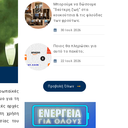
Μπορούμε να δώσουμε
"δεύτερη ζωή" στα
κουκούτσια & τις φλούδες
των φρούτων;
30 Ιουλ 2026
Ποιος θα πληρώσει για
αυτό το πακέτο;
22 Ιουλ 2026
Προβολή Όλων
ρωπαϊκές
υο για τη
κές αρχές
 τη χρήση
σίας του