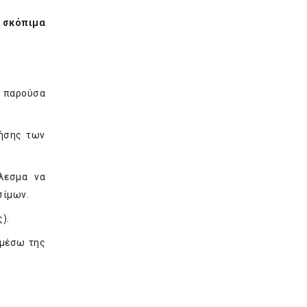
 σκόπιμα
 παρούσα
ρήσης των
λεσμα να
σίμων.
).
 μέσω της