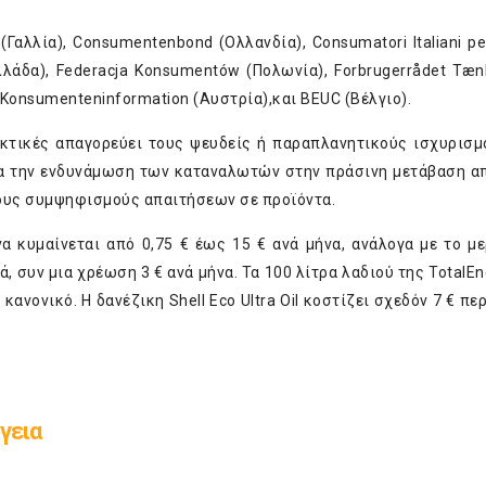
Γαλλία), Consumentenbond (Ολλανδία), Consumatori Italiani per
λλάδα), Federacja Konsumentów (Πολωνία), Forbrugerrådet Tænk
r Konsumenteninformation (Aυστρία),και BEUC (Βέλγιο).
ακτικές απαγορεύει τους ψευδείς ή παραπλανητικούς ισχυρισμ
α την ενδυνάμωση των καταναλωτών στην πράσινη μετάβαση α
τους συμψηφισμούς απαιτήσεων σε προϊόντα.
α κυμαίνεται από 0,75 € έως 15 € ανά μήνα, ανάλογα με το με
 συν μια χρέωση 3 € ανά μήνα. Τα 100 λίτρα λαδιού της TotalEne
ανονικό. Η δανέζικη Shell Eco Ultra Oil κοστίζει σχεδόν 7 € π
γεια