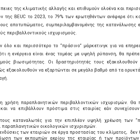
πειες της κλιματικής αλλαγής και επιθυμούν ολοένα και περισ
 της BEUC το 2023, το 79% των ερωτηθέντων ανέφερε ότι κ
τους αποτυπώματος, συμπεριλαμβανομένης της κατανάλωσης ε
ούς περιβαλλοντικούς ισχυρισμούς.
ν όλο και περισσότερο το “πράσινο” μάρκετινγκ για να επηρε
τι η ενέργεια είναι ένας τομέας με υψηλή ρύπανση, θα πρέπει
σμούς βιωσιμότητας. Οι δραστηριότητές τους εξακολουθούν
ώς εξακολουθούν να εξαρτώνται σε μεγάλο βαθμό από τα ορυκτά
αγή.
τη χρήση παραπλανητικών περιβαλλοντικών ισχυρισμών. Θα 
αι να επιβάλλουν πρόστιμα στις εταιρίες εάν συνεχίσουν
 τους καταναλωτές για την επιπλέον υψηλή χρέωση των “π
 παραπλανητικών οικολογικών ισχυρισμών.
ενδύσεις των εταιριών σε έργα προστασίας του κλίματος, δεν 
μίωση των εκπομπών αερίου της εταιρίας ή των προϊόντων