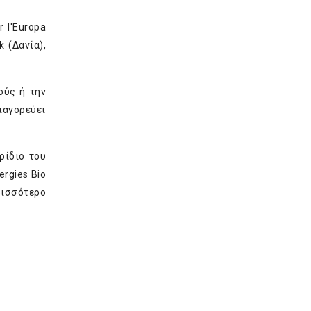
 l'Europa
 (Δανία),
ούς ή την
παγορεύει
ρίδιο του
rgies Bio
ερισσότερο