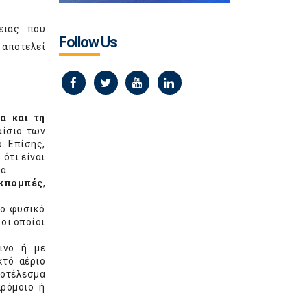
ειας που
Follow Us
 αποτελεί
α και τη
αίσιο των
. Επίσης,
ότι είναι
α.
εκπομπές
,
το φυσικό
 οι οποίοι
σινο ή με
κτό αέριο
ποτέλεσμα
αρόμοιο ή