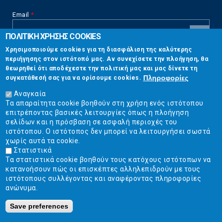
Email
*
ΠΟΛΙΤΙΚΗ ΧΡΗΣΗΣ COOKIES
CAPTCHA
Χρησιμοποιούμε cookies για τη διασφάλιση της καλύτερης
This
περιήγησης στον ιστότοπό μας. Αν συνεχίσετε την πλοήγηση, θα
Επικοινωνία
question is
θεωρηθεί ότι αποδέχεστε την πολιτική μας και μας δίνετε τη
for testing
Πληροφορίες
συγκατάθεσή σας για να ορίσουμε cookies.
whether or
Στουρνάρη 17, Αθήνα 10683
not you are a
Αναγκαία
human visitor
Τα απαραίτητα cookie βοηθούν στη χρήση ενός ιστότοπου
2103304444
and to
επιτρέποντας βασικές λειτουργίες όπως η πλοήγηση
prevent
σελίδων και η πρόσβαση σε ασφαλή περιοχές του
info@ekpizo.gr
automated
ιστότοπου. Ο ιστότοπος δεν μπορεί να λειτουργήσει σωστά
spam
χωρίς αυτά τα cookie.
www.ekpizo.gr
submissions.
Στατιστικά
Τα στατιστικά cookie βοηθούν τους κατόχους ιστότοπων να
5+2
Δευ - Πεμ:
10:00 πμ - 2:00 μμ
κατανοήσουν πώς οι επισκέπτες αλληλεπιδρούν με τους
Σάβ - Κυρ:
Κλειστά
ιστότοπους συλλέγοντας και αναφέροντας πληροφορίες
ανώνυμα.
Save preferences
Ε.Κ.ΠΟΙ.ΖΩ. | Ένωση Καταναλωτών - Η Ποιότητα Της Ζωής © 2019