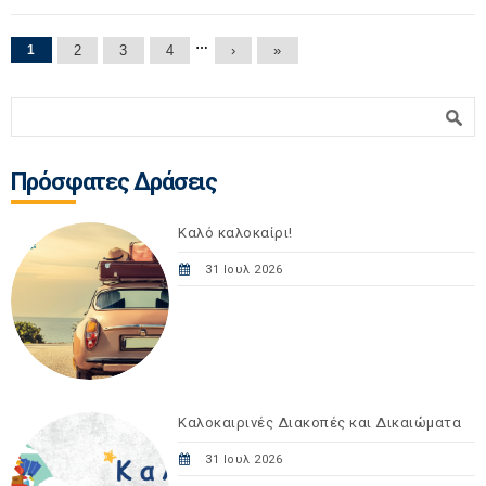
Σελίδες
…
1
2
3
4
›
»
Φόρμα αναζήτησης
Αναζήτηση
Πρόσφατες Δράσεις
Καλό καλοκαίρι!
31 Ιουλ 2026
Καλοκαιρινές Διακοπές και Δικαιώματα
31 Ιουλ 2026