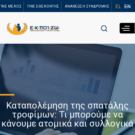
Παράκαμψη
EL
EN
ΓΙΝΕ ΜΕΛΟΣ
ΓΙΝΕ ΕΘΕΛΟΝΤΗΣ
ΑΝΑΝΕΩΣΗ ΣΥΝΔΡΟΜΗΣ
προς το
κυρίως
περιεχόμενο
Καταπολέμηση της σπατάλης
τροφίμων: Τι μπορούμε να
κάνουμε ατομικά και συλλογικά