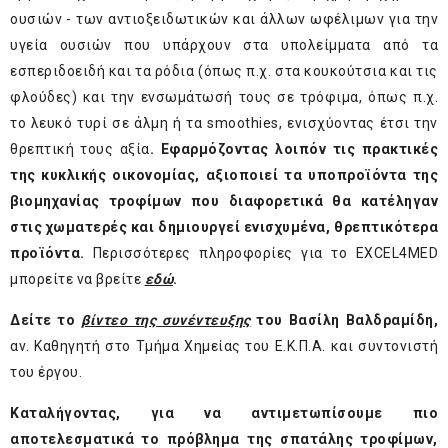
ουσιών - των αντιοξειδωτικών και άλλων ωφέλιμων για την
υγεία ουσιών που υπάρχουν στα υπολείμματα από τα
εσπεριδοειδή και τα ρόδια (όπως π.χ. στα κουκούτσια και τις
φλούδες) και την ενσωμάτωσή τους σε τρόφιμα, όπως π.χ.
το λευκό τυρί σε άλμη ή τα smoothies, ενισχύοντας έτσι την
θρεπτική τους αξία
. Εφαρμόζοντας λοιπόν τις πρακτικές
της κυκλικής οικονομίας, αξιοποιεί
τα υποπροϊόντα της
βιομηχανίας τροφίμων που διαφορετικά θα κατέληγαν
στις χωματερές και δημιουργεί ενισχυμένα, θρεπτικότερα
προϊόντα.
Περισσότερες πληροφορίες για το EXCEL4MED
μπορείτε να βρείτε
εδώ
.
Δείτε το
βίντεο της συνέντευξης
του Βασίλη Βαλδραμίδη,
αν. Καθηγητή στο Τμήμα Χημείας του Ε.Κ.Π.Α.​ και συντονιστή
του έργου.
Καταλήγοντας, για να αντιμετωπίσουμε πιο
αποτελεσματικά το πρόβλημα της σπατάλης τροφίμων,