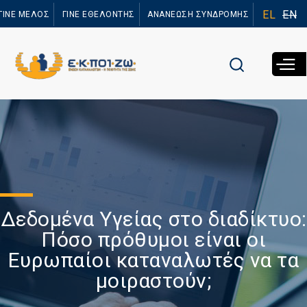
Παράκαμψη
EL
EN
ΓΙΝΕ ΜΕΛΟΣ
ΓΙΝΕ ΕΘΕΛΟΝΤΗΣ
ΑΝΑΝΕΩΣΗ ΣΥΝΔΡΟΜΗΣ
προς το
κυρίως
περιεχόμενο
Δεδομένα Υγείας στο διαδίκτυο:
Πόσο πρόθυμοι είναι οι
Ευρωπαίοι καταναλωτές να τα
μοιραστούν;