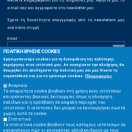
Μείνετε ενημερωμένοι για τις υπηρεσίες μας. Αφήστε μας το
e-mail σας και εγγραφείτε στο newsletter μας.
Έχετε τη δυνατότητα απεγγραφής από τα newsletters μας
ανά πάσα στιγμή
Email
*
ΠΟΛΙΤΙΚΗ ΧΡΗΣΗΣ COOKIES
CAPTCHA
Χρησιμοποιούμε cookies για τη διασφάλιση της καλύτερης
This
περιήγησης στον ιστότοπό μας. Αν συνεχίσετε την πλοήγηση, θα
Επικοινωνία
question is
θεωρηθεί ότι αποδέχεστε την πολιτική μας και μας δίνετε τη
for testing
Πληροφορίες
συγκατάθεσή σας για να ορίσουμε cookies.
whether or
Στουρνάρη 17, Αθήνα 10683
not you are a
Αναγκαία
human visitor
Τα απαραίτητα cookie βοηθούν στη χρήση ενός ιστότοπου
2103304444
and to
επιτρέποντας βασικές λειτουργίες όπως η πλοήγηση
prevent
σελίδων και η πρόσβαση σε ασφαλή περιοχές του
info@ekpizo.gr
automated
ιστότοπου. Ο ιστότοπος δεν μπορεί να λειτουργήσει σωστά
spam
χωρίς αυτά τα cookie.
www.ekpizo.gr
submissions.
Στατιστικά
Τα στατιστικά cookie βοηθούν τους κατόχους ιστότοπων να
5+2
Δευ - Πεμ:
10:00 πμ - 2:00 μμ
κατανοήσουν πώς οι επισκέπτες αλληλεπιδρούν με τους