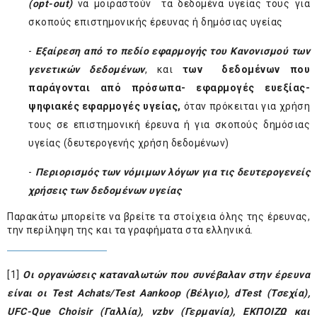
(
opt
-
out
)
να μοιραστούν τα δεδομένα υγείας τους για
σκοπούς επιστημονικής έρευνας ή δημόσιας υγείας
-
Εξαίρεση
από το πεδίο εφαρμογής του Κανονισμού των
γενετικών δεδομένων
, και
των δεδομένων που
παράγονται από πρόσωπα- εφαρμογές ευεξίας-
ψηφιακές εφαρμογές υγείας,
όταν πρόκειται για χρήση
τους σε επιστημονική έρευνα ή για σκοπούς δημόσιας
υγείας (δευτερογενής χρήση δεδομένων)
-
Περιορισμός των νόμιμων λόγων για τις δευτερογενείς
χρήσεις των δεδομένων υγείας
Παρακάτω μπορείτε να βρείτε τα στοίχεια όλης της έρευνας,
την περίληψη της και τα γραφήματα στα ελληνικά.
[1]
Οι οργανώσεις καταναλωτών που συνέβαλαν στην έρευνα
είναι οι Test Achats/Test Aankoop (Βέλγιο), dTest (Τσεχία),
UFC-Que Choisir (Γαλλία), vzbv (Γερμανία), EK
ΠΟΙΖΩ
και