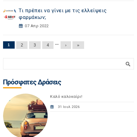
Τι πρέπει να γίνει με τις ελλείψεις
φαρμάκων;
07 Απρ 2022
Σελίδες
…
1
2
3
4
›
»
Φόρμα αναζήτησης
Αναζήτηση
Πρόσφατες Δράσεις
Καλό καλοκαίρι!
31 Ιουλ 2026