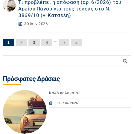
Τι προβλέπει η απόφαση (αρ. 6/2026) του
Αρείου Πάγου για τους τόκους στο Ν.
3869/10 (ν. Κατσέλη)
30 Ιουν 2026
Σελίδες
…
1
2
3
4
›
»
Φόρμα αναζήτησης
Αναζήτηση
Πρόσφατες Δράσεις
Καλό καλοκαίρι!
31 Ιουλ 2026