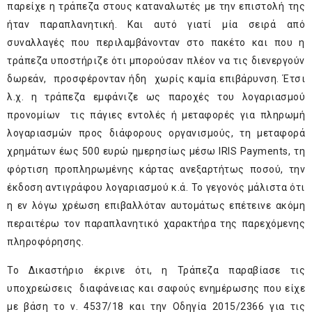
παρείχε η τράπεζα στους καταναλωτές με την επιστολή της
ήταν παραπλανητική. Και αυτό γιατί μία σειρά από
συναλλαγές που περιλαμβάνονταν στο πακέτο και που η
τράπεζα υποστήριζε ότι μπορούσαν πλέον να τις διενεργούν
δωρεάν, προσφέρονταν ήδη χωρίς καμία επιβάρυνση. Έτσι
λ.χ. η τράπεζα εμφάνιζε ως παροχές του λογαριασμού
προνομίων τις πάγιες εντολές ή μεταφορές για πληρωμή
λογαριασμών προς διάφορους οργανισμούς, τη μεταφορά
χρημάτων έως 500 ευρώ ημερησίως μέσω IRIS Payments, τη
φόρτιση προπληρωμένης κάρτας ανεξαρτήτως ποσού, την
έκδοση αντιγράφου λογαριασμού κ.ά. Το γεγονός μάλιστα ότι
η εν λόγω χρέωση επιβαλλόταν αυτομάτως επέτεινε ακόμη
περαιτέρω τον παραπλανητικό χαρακτήρα της παρεχόμενης
πληροφόρησης.
Το Δικαστήριο έκρινε ότι, η Τράπεζα παραβίασε τις
υποχρεώσεις διαφάνειας και σαφούς ενημέρωσης που είχε
με βάση το ν. 4537/18 και την Οδηγία 2015/2366 για τις