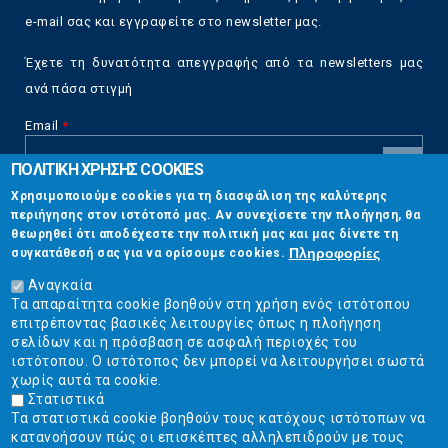
e-mail σας και εγγραφείτε στο newsletter μας.
Έχετε τη δυνατότητα απεγγραφής από τα newsletters μας
ανά πάσα στιγμή
Email
*
ΠΟΛΙΤΙΚΗ ΧΡΗΣΗΣ COOKIES
CAPTCHA
Χρησιμοποιούμε cookies για τη διασφάλιση της καλύτερης
This
περιήγησης στον ιστότοπό μας. Αν συνεχίσετε την πλοήγηση, θα
Επικοινωνία
question is
θεωρηθεί ότι αποδέχεστε την πολιτική μας και μας δίνετε τη
for testing
Πληροφορίες
συγκατάθεσή σας για να ορίσουμε cookies.
whether or
Στουρνάρη 17, Αθήνα 10683
not you are a
Αναγκαία
human visitor
Τα απαραίτητα cookie βοηθούν στη χρήση ενός ιστότοπου
2103304444
and to
επιτρέποντας βασικές λειτουργίες όπως η πλοήγηση
prevent
σελίδων και η πρόσβαση σε ασφαλή περιοχές του
info@ekpizo.gr
automated
ιστότοπου. Ο ιστότοπος δεν μπορεί να λειτουργήσει σωστά
spam
χωρίς αυτά τα cookie.
www.ekpizo.gr
submissions.
Στατιστικά
Τα στατιστικά cookie βοηθούν τους κατόχους ιστότοπων να
5+2
Δευ - Πεμ:
10:00 πμ - 2:00 μμ
κατανοήσουν πώς οι επισκέπτες αλληλεπιδρούν με τους