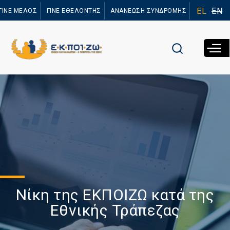
Παράκαμψη
EL
EN
ΓΙΝΕ ΜΕΛΟΣ
ΓΙΝΕ ΕΘΕΛΟΝΤΗΣ
ΑΝΑΝΕΩΣΗ ΣΥΝΔΡΟΜΗΣ
προς το
κυρίως
περιεχόμενο
Νίκη της ΕΚΠΟΙΖΩ κατά της
Εθνικής Τράπεζας