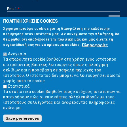
Email
*
ΠΟΛΙΤΙΚΗ ΧΡΗΣΗΣ COOKIES
CAPTCHA
Χρησιμοποιούμε cookies για τη διασφάλιση της καλύτερης
This
περιήγησης στον ιστότοπό μας. Αν συνεχίσετε την πλοήγηση, θα
Επικοινωνία
question is
θεωρηθεί ότι αποδέχεστε την πολιτική μας και μας δίνετε τη
for testing
Πληροφορίες
συγκατάθεσή σας για να ορίσουμε cookies.
whether or
Στουρνάρη 17, Αθήνα 10683
not you are a
Αναγκαία
human visitor
Τα απαραίτητα cookie βοηθούν στη χρήση ενός ιστότοπου
2103304444
and to
επιτρέποντας βασικές λειτουργίες όπως η πλοήγηση
prevent
σελίδων και η πρόσβαση σε ασφαλή περιοχές του
info@ekpizo.gr
automated
ιστότοπου. Ο ιστότοπος δεν μπορεί να λειτουργήσει σωστά
spam
χωρίς αυτά τα cookie.
www.ekpizo.gr
submissions.
Στατιστικά
Τα στατιστικά cookie βοηθούν τους κατόχους ιστότοπων να
5+2
Δευ - Πεμ:
10:00 πμ - 2:00 μμ
κατανοήσουν πώς οι επισκέπτες αλληλεπιδρούν με τους
Σάβ - Κυρ:
Κλειστά
ιστότοπους συλλέγοντας και αναφέροντας πληροφορίες
ανώνυμα.
Save preferences
Ε.Κ.ΠΟΙ.ΖΩ. | Ένωση Καταναλωτών - Η Ποιότητα Της Ζωής © 2019