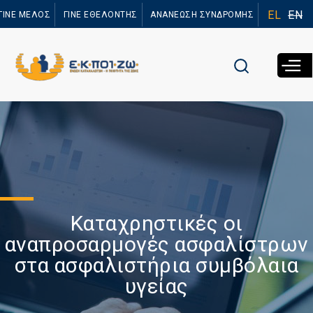
Παράκαμψη
EL
EN
ΓΙΝΕ ΜΕΛΟΣ
ΓΙΝΕ ΕΘΕΛΟΝΤΗΣ
ΑΝΑΝΕΩΣΗ ΣΥΝΔΡΟΜΗΣ
προς το
κυρίως
περιεχόμενο
Καταχρηστικές οι
αναπροσαρμογές ασφαλίστρων
στα ασφαλιστήρια συμβόλαια
υγείας