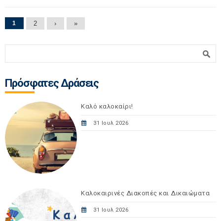
Σελίδες
1
2
›
»
Φόρμα αναζήτησης
Αναζήτηση
Πρόσφατες Δράσεις
Καλό καλοκαίρι!
31 Ιουλ 2026
Καλοκαιρινές Διακοπές και Δικαιώματα
31 Ιουλ 2026