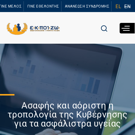
Παράκαμψη
EL
EN
ΓΙΝΕ ΜΕΛΟΣ
ΓΙΝΕ ΕΘΕΛΟΝΤΗΣ
ΑΝΑΝΕΩΣΗ ΣΥΝΔΡΟΜΗΣ
προς το
κυρίως
περιεχόμενο
Ασαφής και αόριστη η
τροπολογία της Κυβέρνησης
για τα ασφάλιστρα υγείας