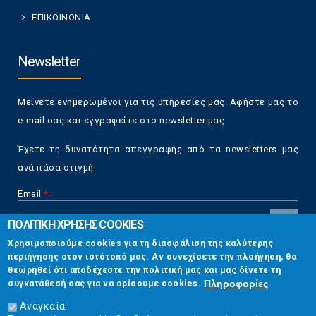
ΕΠΙΚΟΙΝΩΝΙΑ
Newsletter
Μείνετε ενημερωμένοι για τις υπηρεσίες μας. Αφήστε μας το
e-mail σας και εγγραφείτε στο newsletter μας.
Έχετε τη δυνατότητα απεγγραφής από τα newsletters μας
ανά πάσα στιγμή
Email
*
ΠΟΛΙΤΙΚΗ ΧΡΗΣΗΣ COOKIES
CAPTCHA
Χρησιμοποιούμε cookies για τη διασφάλιση της καλύτερης
This
περιήγησης στον ιστότοπό μας. Αν συνεχίσετε την πλοήγηση, θα
Επικοινωνία
question is
θεωρηθεί ότι αποδέχεστε την πολιτική μας και μας δίνετε τη
for testing
Πληροφορίες
συγκατάθεσή σας για να ορίσουμε cookies.
whether or
Στουρνάρη 17, Αθήνα 10683
not you are a
Αναγκαία