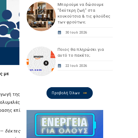
Μπορούμε να δώσουμε
"δεύτερη ζωή" στα
κουκούτσια & τις φλούδες
των φρούτων;
30 Ιουλ 2026
Ποιος θα πληρώσει για
αυτό το πακέτο;
22 Ιουλ 2026
ς με
Προβολή Όλων
αγωγή της
Πολυμελές
φασης επί
 — δέκτες