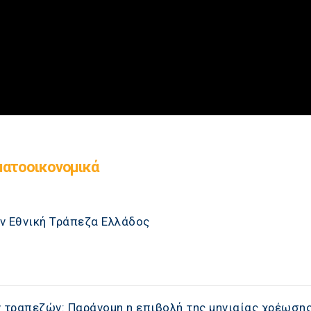
ματοοικονομικά
ν Εθνική Τράπεζα Ελλάδος
ν τραπεζών: Παράνομη η επιβολή της μηνιαίας χρέωση