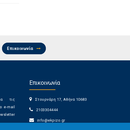
Επικοινωνία
Επικοινωνία
ια τις
Στουρνάρη 17, Αθήνα 10683
ο e-mail
2103304444
sletter
info@ekpizo.gr