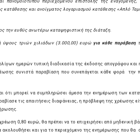
ι πανομοιότυπου περιεχομένου επιστολής της εναγόμενης, 
ις κατάθεσης και ανοίγματος λογαριασμού κατάθεσης «Απλό Ταμ
ς την ευθύς ανωτέρω καταψηφιστική της διάταξη.
ή ύψους τριών χιλιάδων (3.000,00) ευρώ
για κάθε παράβαση
τ
 ολίγων ημερών τυπική διαδικασία της έκδοσης απογράφου και 
χρέωσης συνιστά παραβίαση που συνεπάγεται κάθε φορά την
αι ότι μπορεί να συμπληρώσει άμεσα την ενημέρωση των κατ
ραβίασε τις απαιτήσεις διαφάνειας, η πρόβλεψη της χρέωσης εί
λήρωσης.
 χρέωση 0,80 ευρώ, θα πρέπει να το επιχειρήσει από μηδενική βά
υ θα ακολουθήσει και για το περιεχόμενο της ενημέρωσης που θα 