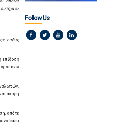
οι οποίοι
ιευτήριο»
Follow Us
ης ευθύς
η επίδοση
 παραπάνω
αναλωτών,
ναι άκυρη
ση, οπότε
συνοδεύει