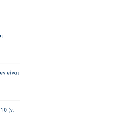
αι
εν είναι
10 (ν.