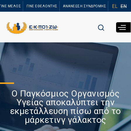
Παράκαμψη
EL
EN
ΓΙΝΕ ΜΕΛΟΣ
ΓΙΝΕ ΕΘΕΛΟΝΤΗΣ
ΑΝΑΝΕΩΣΗ ΣΥΝΔΡΟΜΗΣ
προς το
κυρίως
περιεχόμενο
O Παγκόσμιος Οργανισμός
Υγείας αποκαλύπτει την
εκμετάλλευση πίσω από το
μάρκετινγ γάλακτος