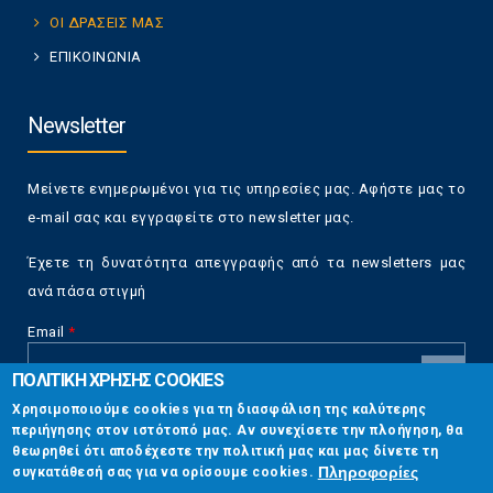
ΟΙ ΔΡΑΣΕΙΣ ΜΑΣ
ΕΠΙΚΟΙΝΩΝΙΑ
Newsletter
Μείνετε ενημερωμένοι για τις υπηρεσίες μας. Αφήστε μας το
e-mail σας και εγγραφείτε στο newsletter μας.
Έχετε τη δυνατότητα απεγγραφής από τα newsletters μας
ανά πάσα στιγμή
Email
*
ΠΟΛΙΤΙΚΗ ΧΡΗΣΗΣ COOKIES
CAPTCHA
Χρησιμοποιούμε cookies για τη διασφάλιση της καλύτερης
This
περιήγησης στον ιστότοπό μας. Αν συνεχίσετε την πλοήγηση, θα
Επικοινωνία
question is
θεωρηθεί ότι αποδέχεστε την πολιτική μας και μας δίνετε τη
for testing
Πληροφορίες
συγκατάθεσή σας για να ορίσουμε cookies.
whether or