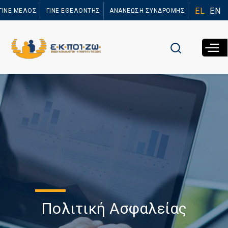
Παράκαμψη
EL
EN
ΓΙΝΕ ΜΕΛΟΣ
ΓΙΝΕ ΕΘΕΛΟΝΤΗΣ
ΑΝΑΝΕΩΣΗ ΣΥΝΔΡΟΜΗΣ
προς το
κυρίως
περιεχόμενο
Πολιτική Ασφαλείας