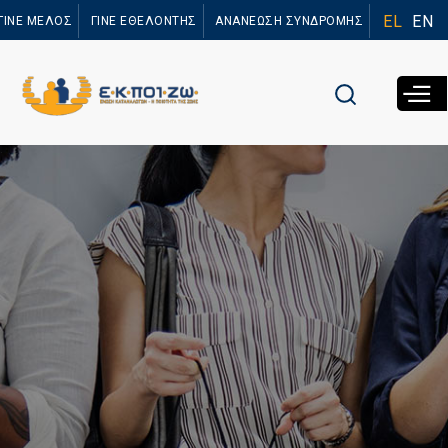
Παράκαμψη
EL
EN
ΓΙΝΕ ΜΕΛΟΣ
ΓΙΝΕ ΕΘΕΛΟΝΤΗΣ
ΑΝΑΝΕΩΣΗ ΣΥΝΔΡΟΜΗΣ
προς το
κυρίως
περιεχόμενο