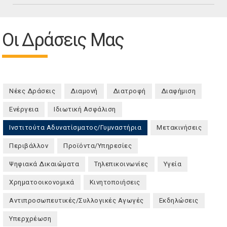
Οι Δράσεις Μας
Νέες Δράσεις
Διαμονή
Διατροφή
Διαφήμιση
Ενέργεια
Ιδιωτική Ασφάλιση
Ινστιτούτα Αδυνατίσματος/Γυμναστήρια
(ενεργή καρτέλα)
Μετακινήσεις
Περιβάλλον
Προϊόντα/Υπηρεσίες
Ψηφιακά Δικαιώματα
Τηλεπικοινωνίες
Υγεία
Χρηματοοικονομικά
Κινητοποιήσεις
Αντιπροσωπευτικές/Συλλογικές Αγωγές
Εκδηλώσεις
Υπερχρέωση