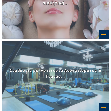
αισθητική...
Συμβάσεις με Ινστιτούτα Αδυνατίσματος &
Γυμνασ...