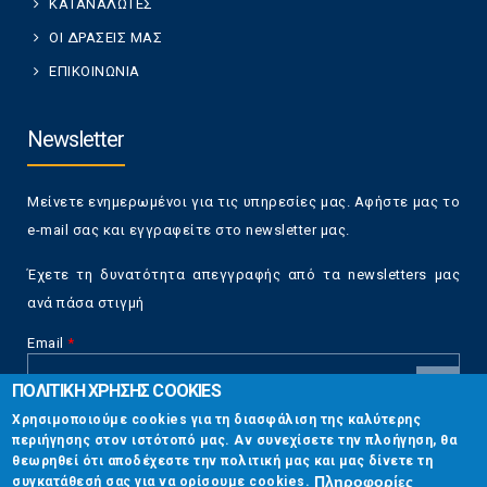
ΚΑΤΑΝΑΛΩΤΕΣ
ΟΙ ΔΡΑΣΕΙΣ ΜΑΣ
ΕΠΙΚΟΙΝΩΝΙΑ
Newsletter
Μείνετε ενημερωμένοι για τις υπηρεσίες μας. Αφήστε μας το
e-mail σας και εγγραφείτε στο newsletter μας.
Έχετε τη δυνατότητα απεγγραφής από τα newsletters μας
ανά πάσα στιγμή
Email
*
ΠΟΛΙΤΙΚΗ ΧΡΗΣΗΣ COOKIES
CAPTCHA
Χρησιμοποιούμε cookies για τη διασφάλιση της καλύτερης
This
περιήγησης στον ιστότοπό μας. Αν συνεχίσετε την πλοήγηση, θα
Επικοινωνία
question is
θεωρηθεί ότι αποδέχεστε την πολιτική μας και μας δίνετε τη
for testing
Πληροφορίες
συγκατάθεσή σας για να ορίσουμε cookies.