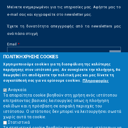
Μείνετε ενημερωμένοι για τις υπηρεσίες μας. Αφήστε μας το
e-mail σας και εγγραφείτε στο newsletter μας.
Έχετε τη δυνατότητα απεγγραφής από τα newsletters μας
ανά πάσα στιγμή
Email
*
ΠΟΛΙΤΙΚΗ ΧΡΗΣΗΣ COOKIES
CAPTCHA
Χρησιμοποιούμε cookies για τη διασφάλιση της καλύτερης
This
περιήγησης στον ιστότοπό μας. Αν συνεχίσετε την πλοήγηση, θα
Επικοινωνία
question is
θεωρηθεί ότι αποδέχεστε την πολιτική μας και μας δίνετε τη
for testing
Πληροφορίες
συγκατάθεσή σας για να ορίσουμε cookies.
whether or
Στουρνάρη 17, Αθήνα 10683
not you are a
Αναγκαία
human visitor
Τα απαραίτητα cookie βοηθούν στη χρήση ενός ιστότοπου
2103304444
and to
επιτρέποντας βασικές λειτουργίες όπως η πλοήγηση
prevent
σελίδων και η πρόσβαση σε ασφαλή περιοχές του
info@ekpizo.gr
automated
ιστότοπου. Ο ιστότοπος δεν μπορεί να λειτουργήσει σωστά
spam
χωρίς αυτά τα cookie.
www.ekpizo.gr
submissions.
Στατιστικά
Τα στατιστικά cookie βοηθούν τους κατόχους ιστότοπων να