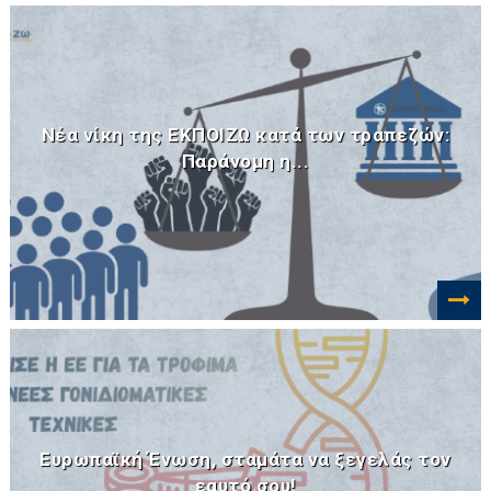
Νέα νίκη της ΕΚΠΟΙΖΩ κατά των τραπεζών:
Παράνομη η...
Ευρωπαϊκή Ένωση, σταμάτα να ξεγελάς τον
εαυτό σου!