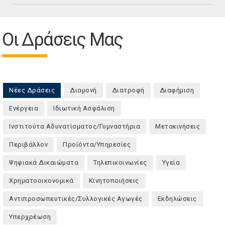
Οι Δράσεις Μας
Νέες Δράσεις
(ενεργή καρτέλα)
Διαμονή
Διατροφή
Διαφήμιση
Ενέργεια
Ιδιωτική Ασφάλιση
Ινστιτούτα Αδυνατίσματος/Γυμναστήρια
Μετακινήσεις
Περιβάλλον
Προϊόντα/Υπηρεσίες
Ψηφιακά Δικαιώματα
Τηλεπικοινωνίες
Υγεία
Χρηματοοικονομικά
Κινητοποιήσεις
Αντιπροσωπευτικές/Συλλογικές Αγωγές
Εκδηλώσεις
Υπερχρέωση