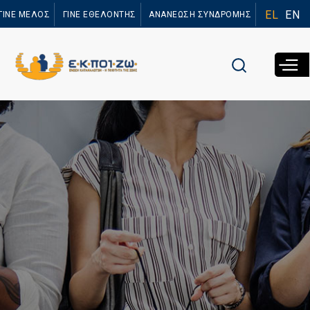
Παράκαμψη
EL
EN
ΓΙΝΕ ΜΕΛΟΣ
ΓΙΝΕ ΕΘΕΛΟΝΤΗΣ
ΑΝΑΝΕΩΣΗ ΣΥΝΔΡΟΜΗΣ
προς το
κυρίως
περιεχόμενο