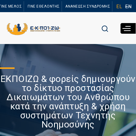
Παράκαμψη
EL
EN
ΓΙΝΕ ΜΕΛΟΣ
ΓΙΝΕ ΕΘΕΛΟΝΤΗΣ
ΑΝΑΝΕΩΣΗ ΣΥΝΔΡΟΜΗΣ
προς το
κυρίως
περιεχόμενο
ΕΚΠΟΙΖΩ & φορείς δημιουργούν
το δίκτυο προστασίας
Δικαιωμάτων του Ανθρώπου
κατά την ανάπτυξη & χρήση
συστημάτων Τεχνητής
Νοημοσύνης