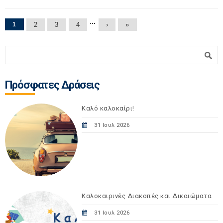
Σελίδες
…
1
2
3
4
›
»
Φόρμα αναζήτησης
Αναζήτηση
Πρόσφατες Δράσεις
Καλό καλοκαίρι!
31 Ιουλ 2026
Καλοκαιρινές Διακοπές και Δικαιώματα
31 Ιουλ 2026