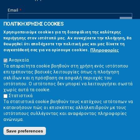
Email
*
ΠΟΛΙΤΙΚΗ ΧΡΗΣΗΣ COOKIES
CAPTCHA
Χρησιμοποιούμε cookies για τη διασφάλιση της καλύτερης
This
περιήγησης στον ιστότοπό μας. Αν συνεχίσετε την πλοήγηση, θα
Επικοινωνία
question is
θεωρηθεί ότι αποδέχεστε την πολιτική μας και μας δίνετε τη
for testing
Πληροφορίες
συγκατάθεσή σας για να ορίσουμε cookies.
whether or
Στουρνάρη 17, Αθήνα 10683
not you are a
Αναγκαία
human visitor
Τα απαραίτητα cookie βοηθούν στη χρήση ενός ιστότοπου
2103304444
and to
επιτρέποντας βασικές λειτουργίες όπως η πλοήγηση
prevent
σελίδων και η πρόσβαση σε ασφαλή περιοχές του
info@ekpizo.gr
automated
ιστότοπου. Ο ιστότοπος δεν μπορεί να λειτουργήσει σωστά
spam
χωρίς αυτά τα cookie.
www.ekpizo.gr
submissions.
Στατιστικά
Τα στατιστικά cookie βοηθούν τους κατόχους ιστότοπων να
5+2
Δευ - Πεμ:
10:00 πμ - 2:00 μμ
κατανοήσουν πώς οι επισκέπτες αλληλεπιδρούν με τους
Σάβ - Κυρ:
Κλειστά
ιστότοπους συλλέγοντας και αναφέροντας πληροφορίες
ανώνυμα.
Save preferences
Ε.Κ.ΠΟΙ.ΖΩ. | Ένωση Καταναλωτών - Η Ποιότητα Της Ζωής © 2019