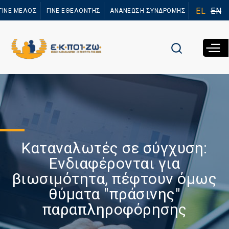
Παράκαμψη
EL
EN
ΓΙΝΕ ΜΕΛΟΣ
ΓΙΝΕ ΕΘΕΛΟΝΤΗΣ
ΑΝΑΝΕΩΣΗ ΣΥΝΔΡΟΜΗΣ
προς το
κυρίως
περιεχόμενο
Καταναλωτές σε σύγχυση:
Ενδιαφέρονται για
βιωσιμότητα, πέφτουν όμως
θύματα "πράσινης"
παραπληροφόρησης