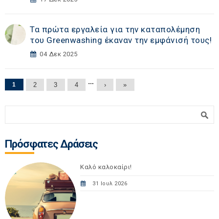
Τα πρώτα εργαλεία για την καταπολέμηση
του Greenwashing έκαναν την εμφάνισή τους!
04 Δεκ 2025
Σελίδες
…
1
2
3
4
›
»
Φόρμα αναζήτησης
Αναζήτηση
Πρόσφατες Δράσεις
Καλό καλοκαίρι!
31 Ιουλ 2026