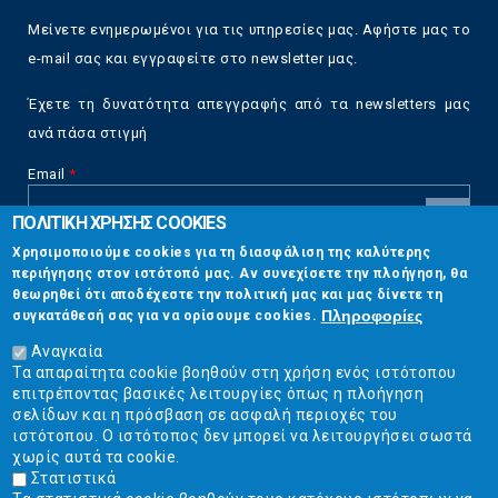
Μείνετε ενημερωμένοι για τις υπηρεσίες μας. Αφήστε μας το
e-mail σας και εγγραφείτε στο newsletter μας.
Έχετε τη δυνατότητα απεγγραφής από τα newsletters μας
ανά πάσα στιγμή
Email
*
ΠΟΛΙΤΙΚΗ ΧΡΗΣΗΣ COOKIES
CAPTCHA
Χρησιμοποιούμε cookies για τη διασφάλιση της καλύτερης
This
περιήγησης στον ιστότοπό μας. Αν συνεχίσετε την πλοήγηση, θα
Επικοινωνία
question is
θεωρηθεί ότι αποδέχεστε την πολιτική μας και μας δίνετε τη
for testing
Πληροφορίες
συγκατάθεσή σας για να ορίσουμε cookies.
whether or
Στουρνάρη 17, Αθήνα 10683
not you are a
Αναγκαία
human visitor
Τα απαραίτητα cookie βοηθούν στη χρήση ενός ιστότοπου
2103304444
and to
επιτρέποντας βασικές λειτουργίες όπως η πλοήγηση
prevent
σελίδων και η πρόσβαση σε ασφαλή περιοχές του
info@ekpizo.gr
automated
ιστότοπου. Ο ιστότοπος δεν μπορεί να λειτουργήσει σωστά
spam
χωρίς αυτά τα cookie.
www.ekpizo.gr
submissions.
Στατιστικά