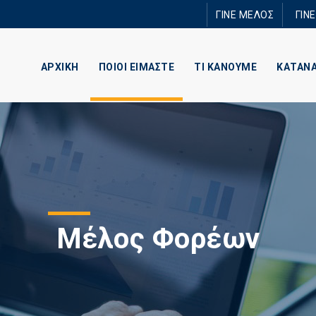
Παράκαμψη
ΓΙΝΕ ΜΕΛΟΣ
ΓΙΝ
προς το
κυρίως
περιεχόμενο
ΑΡΧΙΚΗ
ΠΟΙΟΙ ΕΙΜΑΣΤΕ
ΤΙ ΚΑΝΟΥΜΕ
ΚΑΤΑΝ
Μέλος Φορέων