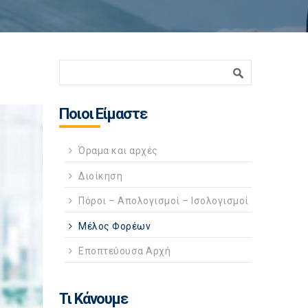
Φόρμα αναζήτησης
Αναζήτηση
Ποιοι Είμαστε
Όραμα και αρχές
Διοίκηση
Πόροι – Απολογισμοί – Ισολογισμοί
Μέλος Φορέων
Εποπτεύουσα Αρχή
Τι Κάνουμε