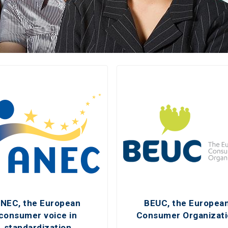
NEC, the European
BEUC, the Europea
consumer voice in
Consumer Organizat
standardization