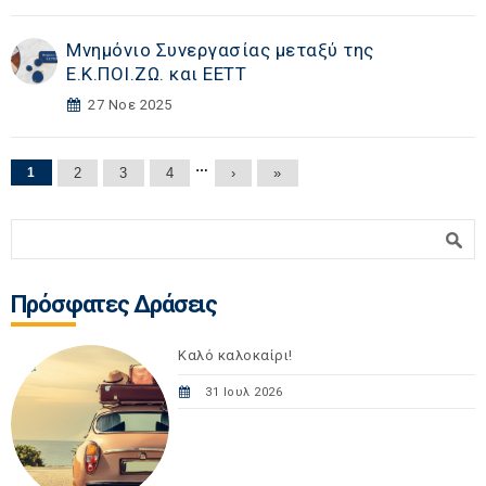
Μνημόνιο Συνεργασίας μεταξύ της
Ε.Κ.ΠΟΙ.ΖΩ. και ΕΕΤΤ
27 Νοε 2025
Σελίδες
…
1
2
3
4
›
»
Φόρμα αναζήτησης
Αναζήτηση
Πρόσφατες Δράσεις
Καλό καλοκαίρι!
31 Ιουλ 2026