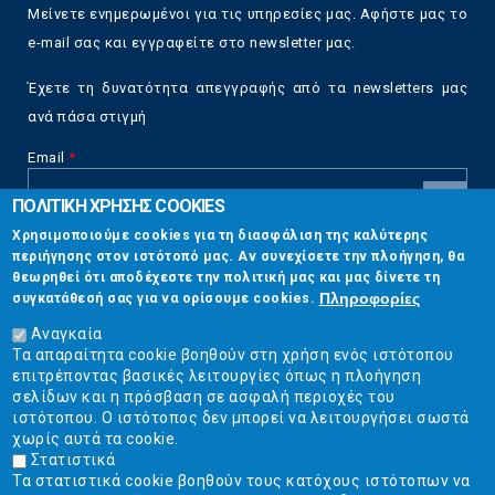
Μείνετε ενημερωμένοι για τις υπηρεσίες μας. Αφήστε μας το
e-mail σας και εγγραφείτε στο newsletter μας.
Έχετε τη δυνατότητα απεγγραφής από τα newsletters μας
ανά πάσα στιγμή
Email
*
ΠΟΛΙΤΙΚΗ ΧΡΗΣΗΣ COOKIES
CAPTCHA
Χρησιμοποιούμε cookies για τη διασφάλιση της καλύτερης
This
περιήγησης στον ιστότοπό μας. Αν συνεχίσετε την πλοήγηση, θα
Επικοινωνία
question is
θεωρηθεί ότι αποδέχεστε την πολιτική μας και μας δίνετε τη
for testing
Πληροφορίες
συγκατάθεσή σας για να ορίσουμε cookies.
whether or
Στουρνάρη 17, Αθήνα 10683
not you are a
Αναγκαία
human visitor
Τα απαραίτητα cookie βοηθούν στη χρήση ενός ιστότοπου
2103304444
and to
επιτρέποντας βασικές λειτουργίες όπως η πλοήγηση
prevent
σελίδων και η πρόσβαση σε ασφαλή περιοχές του
info@ekpizo.gr
automated
ιστότοπου. Ο ιστότοπος δεν μπορεί να λειτουργήσει σωστά
spam
χωρίς αυτά τα cookie.
www.ekpizo.gr
submissions.
Στατιστικά
Τα στατιστικά cookie βοηθούν τους κατόχους ιστότοπων να
5+2
Δευ - Πεμ:
10:00 πμ - 2:00 μμ