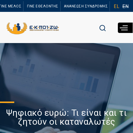
Παράκαμψη
EL
EN
ΓΙΝΕ ΜΕΛΟΣ
ΓΙΝΕ ΕΘΕΛΟΝΤΗΣ
ΑΝΑΝΕΩΣΗ ΣΥΝΔΡΟΜΗΣ
προς το
κυρίως
περιεχόμενο
Ψηφιακό ευρώ: Τι είναι και τι
ζητούν οι καταναλωτές