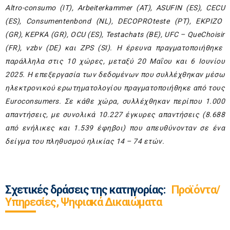
Altro
-
consumo
(
IT
),
Arbeiterkammer
(
AT
),
ASUFIN
(
ES
),
CECU
(
ES
),
Consumentenbond
(
NL
),
DECO
PROteste
(
PT
),
EKPIZO
(
GR
),
KEPKA
(
GR
),
OCU
(
ES
),
Testachats
(
BE
),
UFC
–
Que
Choisir
(
FR
),
vzbv
(
DE
) και
ZPS
(
SI
). Η έρευνα πραγματοποιήθηκε
παράλληλα στις 10 χώρες, μεταξύ 20 Μαΐου και 6 Ιουνίου
2025.
H
επεξεργασία των δεδομένων που συλλέχθηκαν μέσω
ηλεκτρονικού ερωτηματολογίου πραγματοποιήθηκε από τους
Euroconsumers
. Σε κάθε χώρα, συλλέχθηκαν περίπου 1.000
απαντήσεις, με συνολικά 10.227 έγκυρες απαντήσεις (8.688
από ενήλικες και 1.539 έφηβοι) που απευθύνονταν σε ένα
δείγμα του πληθυσμού ηλικίας 14 – 74 ετών.
Σχετικές δράσεις της κατηγορίας:
Προϊόντα/
Υπηρεσίες, Ψηφιακά Δικαιώματα