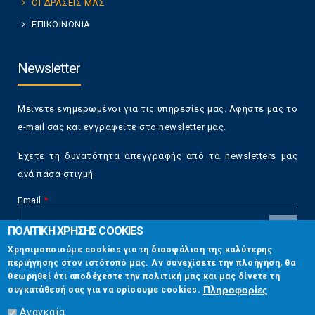
ΟΙ ΔΡΑΣΕΙΣ ΜΑΣ
ΕΠΙΚΟΙΝΩΝΙΑ
Newsletter
Μείνετε ενημερωμένοι για τις υπηρεσίες μας. Αφήστε μας το
e-mail σας και εγγραφείτε στο newsletter μας.
Έχετε τη δυνατότητα απεγγραφής από τα newsletters μας
ανά πάσα στιγμή
Email
*
ΠΟΛΙΤΙΚΗ ΧΡΗΣΗΣ COOKIES
CAPTCHA
Χρησιμοποιούμε cookies για τη διασφάλιση της καλύτερης
This
περιήγησης στον ιστότοπό μας. Αν συνεχίσετε την πλοήγηση, θα
Επικοινωνία
question is
θεωρηθεί ότι αποδέχεστε την πολιτική μας και μας δίνετε τη
for testing
Πληροφορίες
συγκατάθεσή σας για να ορίσουμε cookies.
whether or
Στουρνάρη 17, Αθήνα 10683
not you are a
Αναγκαία