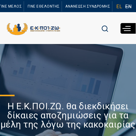
Παράκαμψη
EL
EN
ΓΙΝΕ ΜΕΛΟΣ
ΓΙΝΕ ΕΘΕΛΟΝΤΗΣ
ΑΝΑΝΕΩΣΗ ΣΥΝΔΡΟΜΗΣ
προς το
κυρίως
περιεχόμενο
Η Ε.Κ.ΠΟΙ.ΖΩ. θα διεκδικήσει
δίκαιες αποζημιώσεις για τα
μέλη της λόγω της κακοκαιρίας