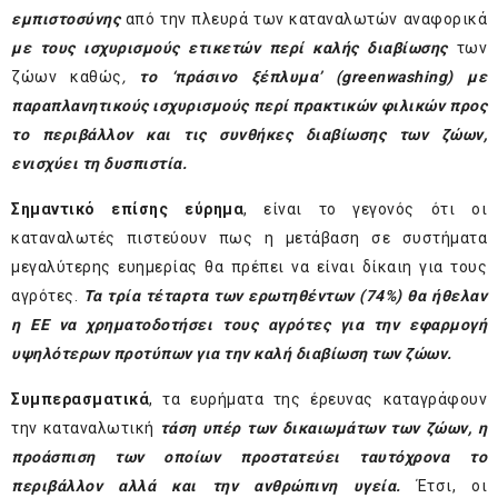
εμπιστοσύνης
από την πλευρά των καταναλωτών αναφορικά
με τους ισχυρισμούς ετικετών περί καλής διαβίωσης
των
ζώων καθώς
,
το ‘πράσινο ξέπλυμα’ (
greenwashing
) με
παραπλανητικούς ισχυρισμούς περί πρακτικών φιλικών προς
το περιβάλλον και τις συνθήκες διαβίωσης των ζώων,
ενισχύει τη δυσπιστία.
Σημαντικό επίσης εύρημα
, είναι το γεγονός ότι οι
καταναλωτές πιστεύουν πως η μετάβαση σε συστήματα
μεγαλύτερης ευημερίας θα πρέπει να είναι δίκαιη για τους
αγρότες.
Τα τρία τέταρτα των ερωτηθέντων (74%) θα ήθελαν
η ΕΕ να χρηματοδοτήσει τους αγρότες
για την εφαρμογή
υψηλότερων προτύπων για την καλή διαβίωση των ζώων.
Συμπερασματικά
, τα ευρήματα της έρευνας καταγράφουν
την καταναλωτική
τάση υπέρ των δικαιωμάτων των ζώων, η
προάσπιση των οποίων προστατεύει ταυτόχρονα το
περιβάλλον αλλά και την ανθρώπινη υγεία.
Έτσι, οι