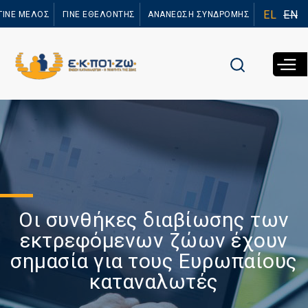
Παράκαμψη
EL
EN
ΓΙΝΕ ΜΕΛΟΣ
ΓΙΝΕ ΕΘΕΛΟΝΤΗΣ
ΑΝΑΝΕΩΣΗ ΣΥΝΔΡΟΜΗΣ
προς το
κυρίως
περιεχόμενο
Οι συνθήκες διαβίωσης των
εκτρεφόμενων ζώων έχουν
σημασία για τους Ευρωπαίους
καταναλωτές