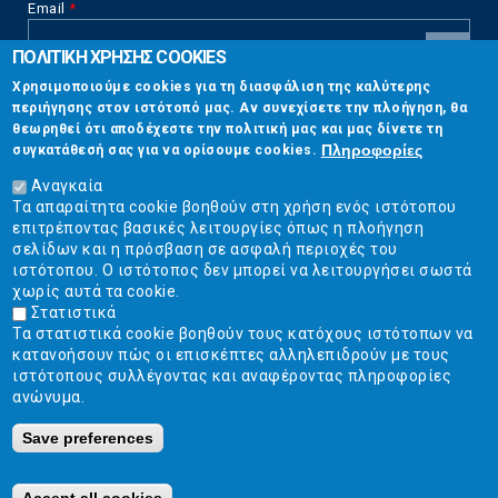
Email
*
ΠΟΛΙΤΙΚΗ ΧΡΗΣΗΣ COOKIES
CAPTCHA
Χρησιμοποιούμε cookies για τη διασφάλιση της καλύτερης
This
περιήγησης στον ιστότοπό μας. Αν συνεχίσετε την πλοήγηση, θα
Επικοινωνία
question is
θεωρηθεί ότι αποδέχεστε την πολιτική μας και μας δίνετε τη
for testing
Πληροφορίες
συγκατάθεσή σας για να ορίσουμε cookies.
whether or
Στουρνάρη 17, Αθήνα 10683
not you are a
Αναγκαία
human visitor
Τα απαραίτητα cookie βοηθούν στη χρήση ενός ιστότοπου
2103304444
and to
επιτρέποντας βασικές λειτουργίες όπως η πλοήγηση
prevent
σελίδων και η πρόσβαση σε ασφαλή περιοχές του
info@ekpizo.gr
automated
ιστότοπου. Ο ιστότοπος δεν μπορεί να λειτουργήσει σωστά
spam
χωρίς αυτά τα cookie.
www.ekpizo.gr
submissions.
Στατιστικά
Τα στατιστικά cookie βοηθούν τους κατόχους ιστότοπων να
5+2
Δευ - Πεμ:
10:00 πμ - 2:00 μμ
κατανοήσουν πώς οι επισκέπτες αλληλεπιδρούν με τους
Σάβ - Κυρ:
Κλειστά
ιστότοπους συλλέγοντας και αναφέροντας πληροφορίες
ανώνυμα.
Save preferences
Ε.Κ.ΠΟΙ.ΖΩ. | Ένωση Καταναλωτών - Η Ποιότητα Της Ζωής © 2019
Κατασκευή ιστοσελίδων Istology | Web & Marketing Solutions