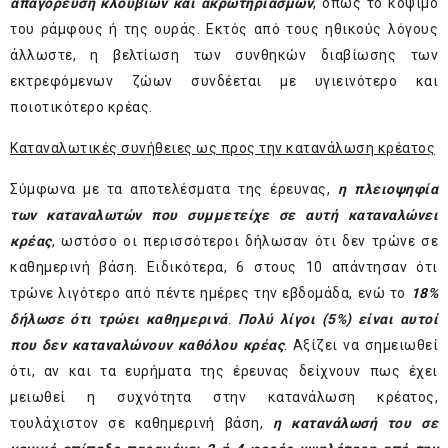
απαγόρευση κλουβιών και ακρωτηριασμών
, όπως το κόψιμο
του ράμφους ή της ουράς. Εκτός από τους ηθικούς λόγους
άλλωστε, η βελτίωση των συνθηκών διαβίωσης των
εκτρεφόμενων ζώων συνδέεται με υγιεινότερο και
ποιοτικότερο κρέας.
Καταναλωτικές συνήθειες ως προς την κατανάλωση κρέατος
Σύμφωνα με τα αποτελέσματα της έρευνας,
η πλειοψηφία
των καταναλωτών που συμμετείχε σε αυτή καταναλώνει
κρέας
, ωστόσο οι περισσότεροι δήλωσαν ότι δεν τρώνε σε
καθημερινή βάση. Ειδικότερα, 6 στους 10 απάντησαν ότι
τρώνε λιγότερο από πέντε ημέρες την εβδομάδα, ενώ το
18%
δήλωσε ότι τρώει καθημερινά
.
Πολύ λίγοι (5%) είναι αυτοί
που δεν καταναλώνουν καθόλου κρέας
. Αξίζει να σημειωθεί
ότι, αν και τα ευρήματα της έρευνας δείχνουν πως έχει
μειωθεί η συχνότητα στην κατανάλωση κρέατος,
τουλάχιστον σε καθημερινή βάση,
η κατανάλωσή του σε