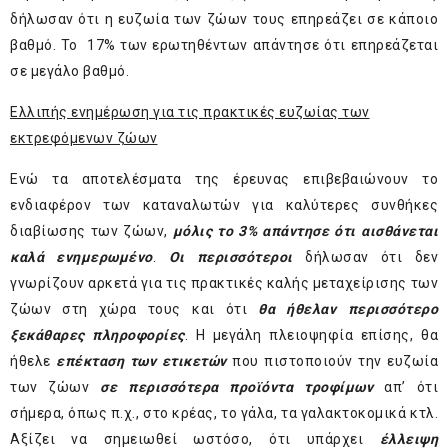
δήλωσαν ότι η ευζωία των ζώων τους επηρεάζει σε κάποιο
βαθμό. Το 17% των ερωτηθέντων απάντησε ότι επηρεάζεται
σε μεγάλο βαθμό.
Ελλιπής ενημέρωση για τις πρακτικές ευζωίας των
εκτρεφόμενων ζώων
Ενώ τα αποτελέσματα της έρευνας επιβεβαιώνουν το
ενδιαφέρον των καταναλωτών για καλύτερες συνθήκες
διαβίωσης των ζώων,
μόλις το 3% απάντησε ότι αισθάνεται
καλά ενημερωμένο
.
Οι περισσότεροι
δήλωσαν ότι δεν
γνωρίζουν αρκετά για τις πρακτικές καλής μεταχείρισης των
ζώων στη χώρα τους και ότι
θα ήθελαν περισσότερο
ξεκάθαρες πληροφορίες
. Η μεγάλη πλειοψηφία επίσης, θα
ήθελε
επέκταση των ετικετών
που πιστοποιούν την ευζωία
των ζώων
σε περισσότερα προϊόντα τροφίμων
απ’ ότι
σήμερα, όπως π.χ., στο κρέας, το γάλα, τα γαλακτοκομικά κτλ.
Αξίζει να σημειωθεί ωστόσο, ότι υπάρχει
έλλειψη