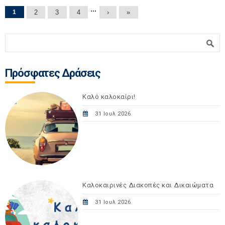
Σελίδες
…
1
2
3
4
›
»
Φόρμα αναζήτησης
Αναζήτηση
Πρόσφατες Δράσεις
Καλό καλοκαίρι!
31 Ιουλ 2026
Καλοκαιρινές Διακοπές και Δικαιώματα
31 Ιουλ 2026