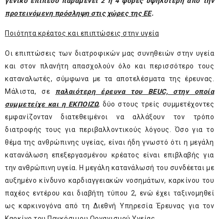
γενικό επίπεδο παραμένει 2 ή 4 φορές υψηλότερη από την
προτεινόμενη πρόσληψη στις χώρες της ΕΕ
.
Ποιότητα κρέατος και επιπτώσεις στην υγεία
Οι επιπτώσεις των διατροφικών μας συνηθειών στην υγεία
και στον πλανήτη απασχολούν όλο και περισσότερο τους
καταναλωτές, σύμφωνα με τα αποτελέσματα της έρευνας.
Μάλιστα, σε
παλαιότερη έρευνα του BEUC, στην οποία
συμμετείχε και η ΕΚΠΟΙΖΩ
, δύο στους τρείς συμμετέχοντες
εμφανίζονταν διατεθειμένοι να αλλάξουν τον τρόπο
διατροφής τους για περιβαλλοντικούς λόγους. Όσο για το
θέμα της ανθρώπινης υγείας, είναι ήδη γνωστό ότι η μεγάλη
κατανάλωση επεξεργασμένου κρέατος είναι επιβλαβής για
την ανθρώπινη υγεία. Η μεγάλη κατανάλωσή του συνδέεται με
αυξημένο κίνδυνο καρδιαγγειακών νοσημάτων, καρκίνου του
παχέος εντέρου και διαβήτη τύπου 2, ενώ έχει ταξινομηθεί
ως καρκινογόνα από τη Διεθνή Υπηρεσία Έρευνας για τον
Καρκίνο του Παγκόσμιου Οργανισμού Υγείας.