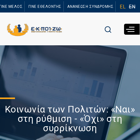
Παράκαμψη
EL
EN
ΓΙΝΕ ΜΕΛΟΣ
ΓΙΝΕ ΕΘΕΛΟΝΤΗΣ
ΑΝΑΝΕΩΣΗ ΣΥΝΔΡΟΜΗΣ
προς το
κυρίως
περιεχόμενο
Κοινωνία των Πολιτών: «Ναι»
στη ρύθμιση - «Όχι» στη
συρρίκνωση