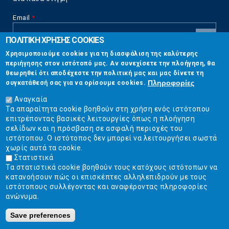
Email
*
ΠΟΛΙΤΙΚΗ ΧΡΗΣΗΣ COOKIES
CAPTCHA
Χρησιμοποιούμε cookies για τη διασφάλιση της καλύτερης
This
περιήγησης στον ιστότοπό μας. Αν συνεχίσετε την πλοήγηση, θα
Επικοινωνία
question is
θεωρηθεί ότι αποδέχεστε την πολιτική μας και μας δίνετε τη
for testing
Πληροφορίες
συγκατάθεσή σας για να ορίσουμε cookies.
whether or
Στουρνάρη 17, Αθήνα 10683
not you are a
Αναγκαία
human visitor
Τα απαραίτητα cookie βοηθούν στη χρήση ενός ιστότοπου
2103304444
and to
επιτρέποντας βασικές λειτουργίες όπως η πλοήγηση
prevent
σελίδων και η πρόσβαση σε ασφαλή περιοχές του
info@ekpizo.gr
automated
ιστότοπου. Ο ιστότοπος δεν μπορεί να λειτουργήσει σωστά
spam
χωρίς αυτά τα cookie.
www.ekpizo.gr
submissions.
Στατιστικά
Τα στατιστικά cookie βοηθούν τους κατόχους ιστότοπων να
5+2
Δευ - Πεμ:
10:00 πμ - 2:00 μμ
κατανοήσουν πώς οι επισκέπτες αλληλεπιδρούν με τους
Σάβ - Κυρ:
Κλειστά
ιστότοπους συλλέγοντας και αναφέροντας πληροφορίες
ανώνυμα.
Save preferences
Ε.Κ.ΠΟΙ.ΖΩ. | Ένωση Καταναλωτών - Η Ποιότητα Της Ζωής © 2019