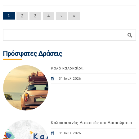
Σελίδες
1
2
3
4
›
»
Φόρμα αναζήτησης
Αναζήτηση
Πρόσφατες Δράσεις
Καλό καλοκαίρι!
31 Ιουλ 2026
Καλοκαιρινές Διακοπές και Δικαιώματα
31 Ιουλ 2026