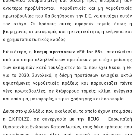
κοινωνικά ισορροπημένη και δίκαιη. Προς επίρρωση των
ανωτέρω προβλέπονται νομοθετικές και μη νομοθετικές
πρωτοβουλίες που θα βοηθήσουν την Ε.Ε. να επιτύχει αυτόν
τον στόχο. Οι δράσεις αυτές αφορούν τομείς όπως η
βιομηχανία, οι μεταφορές και η κινητικότητα, η ενέργεια και
ο χρηματοπιστωτικός κλάδος.
Ειδικότερα, η
δέσμη προτάσεων «Fit for 55»
αποτελείται
από μια σειρά αλληλένδετων προτάσεων με στόχο μείωσης
των εκπομπών κατά τουλάχιστον 55 % που έχει θέσει η ΕΕ
για το 2030. Συνολικά, η δέσμη προτάσεων ενισχύει οκτώ
υφιστάμενες νομοθετικές πράξεις και παρουσιάζει πέντε
νέες πρωτοβουλίες, σε διάφορους τομείς: κλίμα, ενέργεια
και καύσιμα, μεταφορές, κτίρια, χρήση γης και δασοκομία.
Δείτε στο φυλλάδιο που ακολουθεί, το οποίο έχουν ετοιμάσει
η Ε.Κ.ΠΟΙ.ΖΩ. σε συνεργασία με την
BEUC
– Ευρωπαϊκή
Ομοσπονδία Ενώσεων Καταναλωτών, τους δέκα τρόπους που
προτείνουμε, ώστε όλοι από κοινού να κάνουμε πιο