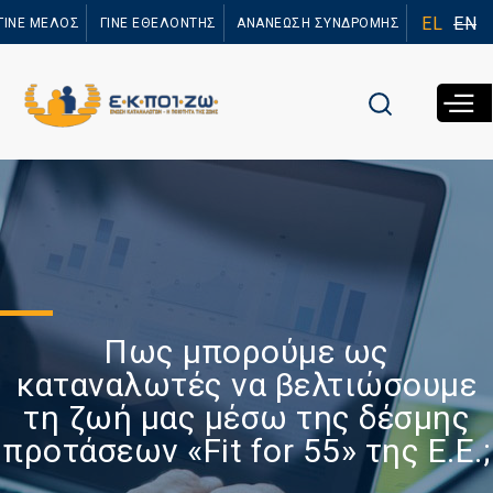
Παράκαμψη
EL
EN
ΓΙΝΕ ΜΕΛΟΣ
ΓΙΝΕ ΕΘΕΛΟΝΤΗΣ
ΑΝΑΝΕΩΣΗ ΣΥΝΔΡΟΜΗΣ
προς το
κυρίως
περιεχόμενο
Πως μπορούμε ως
καταναλωτές να βελτιώσουμε
τη ζωή μας μέσω της δέσμης
προτάσεων «Fit for 55» της Ε.Ε.;