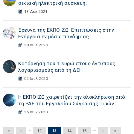
οικιακή ηλεκτρική συσκευή;
13 Δεκ 2021
Έρευνα της ΕΚΠΟΙΖΩ: Επιπτώσεις στην
Ενέργεια εν μέσω πανδημίας
28 Ιουλ 2020
Κατάργηση του 1 ευρώ στους έντυπους
λογαριασμούς από τη ΔΕΗ
02 Ιουλ 2020
Η ΕΚΠΟΙΖΩ χαιρετίζει την ολοκλήρωση από
τη ΡΑΕ του Εργαλείου Σύγκρισης Τιμών
25 Ιουν 2020
Σελίδες
…
…
«
‹
12
13
14
15
›
»