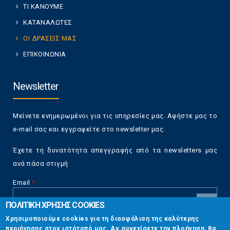
ΤΙ ΚΑΝΟΥΜΕ
ΚΑΤΑΝΑΛΩΤΕΣ
ΟΙ ΔΡΑΣΕΙΣ ΜΑΣ
ΕΠΙΚΟΙΝΩΝΙΑ
Newsletter
Μείνετε ενημερωμένοι για τις υπηρεσίες μας. Αφήστε μας το
e-mail σας και εγγραφείτε στο newsletter μας.
Έχετε τη δυνατότητα απεγγραφής από τα newsletters μας
ανά πάσα στιγμή
Email
*
ΠΟΛΙΤΙΚΗ ΧΡΗΣΗΣ COOKIES
CAPTCHA
Χρησιμοποιούμε cookies για τη διασφάλιση της καλύτερης
This
περιήγησης στον ιστότοπό μας. Αν συνεχίσετε την πλοήγηση, θα