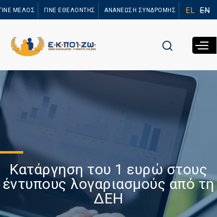
Παράκαμψη
EL
EN
ΓΙΝΕ ΜΕΛΟΣ
ΓΙΝΕ ΕΘΕΛΟΝΤΗΣ
ΑΝΑΝΕΩΣΗ ΣΥΝΔΡΟΜΗΣ
προς το
κυρίως
περιεχόμενο
Κατάργηση του 1 ευρώ στους
έντυπους λογαριασμούς από τη
ΔΕΗ