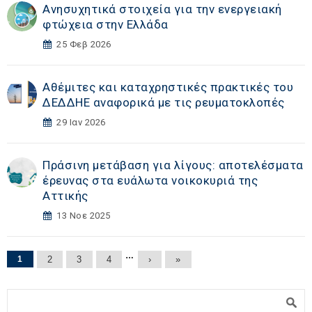
Ανησυχητικά στοιχεία για την ενεργειακή
φτώχεια στην Ελλάδα
25 Φεβ 2026
Αθέμιτες και καταχρηστικές πρακτικές του
ΔΕΔΔΗΕ αναφορικά με τις ρευματοκλοπές
29 Ιαν 2026
Πράσινη μετάβαση για λίγους: αποτελέσματα
έρευνας στα ευάλωτα νοικοκυριά της
Αττικής
13 Νοε 2025
Σελίδες
…
1
2
3
4
›
»
Φόρμα αναζήτησης
Αναζήτηση