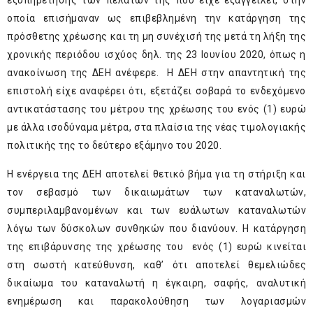
εξυπηρέτησης των πελατών της που είχε εξαγγείλει, στην
οποία επισήμαναν ως επιβεβλημένη την κατάργηση της
πρόσθετης χρέωσης και τη μη συνέχισή της μετά τη λήξη της
χρονικής περιόδου ισχύος δηλ. της 23 Ιουνίου 2020, όπως η
ανακοίνωση της ΔΕΗ ανέφερε. Η ΔΕΗ στην απαντητική της
επιστολή είχε αναφέρει ότι, εξετάζει σοβαρά το ενδεχόμενο
αντικατάστασης του μέτρου της χρέωσης του ενός (1) ευρώ
με άλλα ισοδύναμα μέτρα, στα πλαίσια της νέας τιμολογιακής
πολιτικής της το δεύτερο εξάμηνο του 2020.
Η ενέργεια της ΔΕΗ αποτελεί θετικό βήμα για τη στήριξη και
τον σεβασμό των δικαιωμάτων των καταναλωτών,
συμπεριλαμβανομένων και των ευάλωτων καταναλωτών
λόγω των δύσκολων συνθηκών που διανύουν. Η κατάργηση
της επιβάρυνσης της χρέωσης του ενός (1) ευρώ κινείται
στη σωστή κατεύθυνση, καθ’ ότι αποτελεί θεμελιώδες
δικαίωμα του καταναλωτή η έγκαιρη, σαφής, αναλυτική
ενημέρωση και παρακολούθηση των λογαριασμών