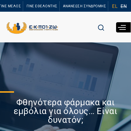
Παράκαμψη
EL
EN
ΓΙΝΕ ΜΕΛΟΣ
ΓΙΝΕ ΕΘΕΛΟΝΤΗΣ
ΑΝΑΝΕΩΣΗ ΣΥΝΔΡΟΜΗΣ
προς το
κυρίως
περιεχόμενο
Φθηνότερα φάρμακα και
εμβόλια για όλους… Είναι
δυνατόν;