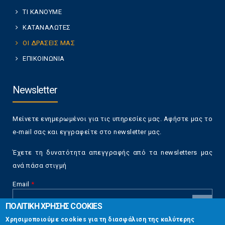
ΤΙ ΚΑΝΟΥΜΕ
ΚΑΤΑΝΑΛΩΤΕΣ
ΟΙ ΔΡΑΣΕΙΣ ΜΑΣ
ΕΠΙΚΟΙΝΩΝΙΑ
Newsletter
Μείνετε ενημερωμένοι για τις υπηρεσίες μας. Αφήστε μας το
e-mail σας και εγγραφείτε στο newsletter μας.
Έχετε τη δυνατότητα απεγγραφής από τα newsletters μας
ανά πάσα στιγμή
Email
*
ΠΟΛΙΤΙΚΗ ΧΡΗΣΗΣ COOKIES
CAPTCHA
Χρησιμοποιούμε cookies για τη διασφάλιση της καλύτερης