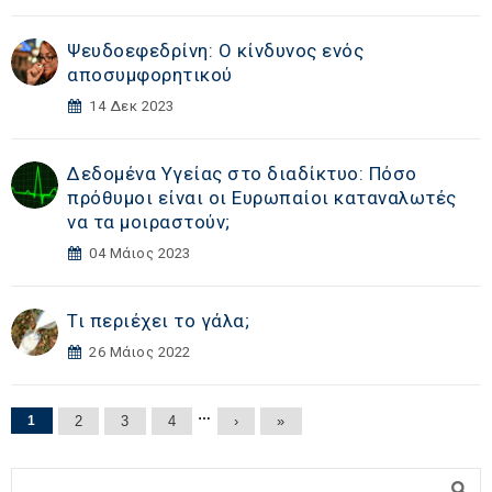
Ψευδοεφεδρίνη: Ο κίνδυνος ενός
αποσυμφορητικού
14 Δεκ 2023
Δεδομένα Υγείας στο διαδίκτυο: Πόσο
πρόθυμοι είναι οι Ευρωπαίοι καταναλωτές
να τα μοιραστούν;
04 Μάιος 2023
Τι περιέχει το γάλα;
26 Μάιος 2022
Σελίδες
…
1
2
3
4
›
»
Φόρμα αναζήτησης
Αναζήτηση