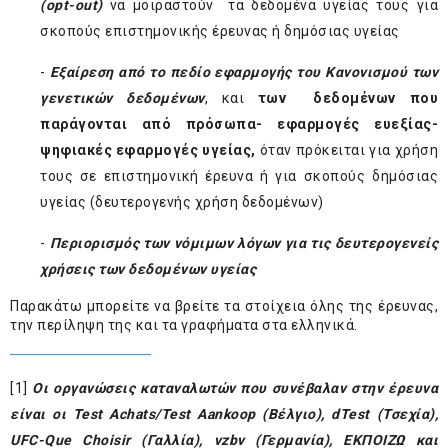
(
opt
-
out
)
να μοιραστούν τα δεδομένα υγείας τους για
σκοπούς επιστημονικής έρευνας ή δημόσιας υγείας
-
Εξαίρεση
από το πεδίο εφαρμογής του Κανονισμού των
γενετικών δεδομένων
, και
των δεδομένων που
παράγονται από πρόσωπα- εφαρμογές ευεξίας-
ψηφιακές εφαρμογές υγείας,
όταν πρόκειται για χρήση
τους σε επιστημονική έρευνα ή για σκοπούς δημόσιας
υγείας (δευτερογενής χρήση δεδομένων)
-
Περιορισμός των νόμιμων λόγων για τις δευτερογενείς
χρήσεις των δεδομένων υγείας
Παρακάτω μπορείτε να βρείτε τα στοίχεια όλης της έρευνας,
την περίληψη της και τα γραφήματα στα ελληνικά.
[1]
Οι οργανώσεις καταναλωτών που συνέβαλαν στην έρευνα
είναι οι Test Achats/Test Aankoop (Βέλγιο), dTest (Τσεχία),
UFC-Que Choisir (Γαλλία), vzbv (Γερμανία), EK
ΠΟΙΖΩ
και