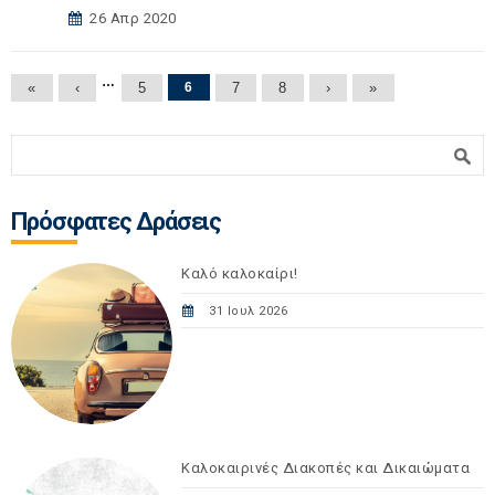
26 Απρ 2020
Σελίδες
…
«
‹
5
6
7
8
›
»
Φόρμα αναζήτησης
Αναζήτηση
Πρόσφατες Δράσεις
Καλό καλοκαίρι!
31 Ιουλ 2026
Καλοκαιρινές Διακοπές και Δικαιώματα