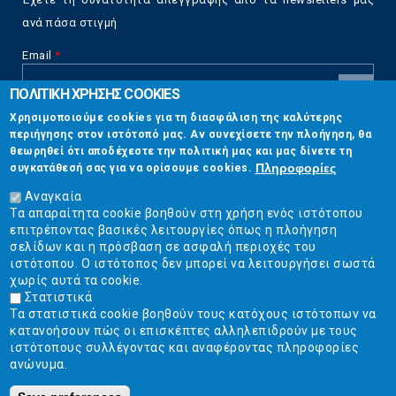
ανά πάσα στιγμή
Email
*
ΠΟΛΙΤΙΚΗ ΧΡΗΣΗΣ COOKIES
CAPTCHA
Χρησιμοποιούμε cookies για τη διασφάλιση της καλύτερης
This
περιήγησης στον ιστότοπό μας. Αν συνεχίσετε την πλοήγηση, θα
Επικοινωνία
question is
θεωρηθεί ότι αποδέχεστε την πολιτική μας και μας δίνετε τη
for testing
Πληροφορίες
συγκατάθεσή σας για να ορίσουμε cookies.
whether or
Στουρνάρη 17, Αθήνα 10683
not you are a
Αναγκαία
human visitor
Τα απαραίτητα cookie βοηθούν στη χρήση ενός ιστότοπου
2103304444
and to
επιτρέποντας βασικές λειτουργίες όπως η πλοήγηση
prevent
σελίδων και η πρόσβαση σε ασφαλή περιοχές του
info@ekpizo.gr
automated
ιστότοπου. Ο ιστότοπος δεν μπορεί να λειτουργήσει σωστά
spam
χωρίς αυτά τα cookie.
www.ekpizo.gr
submissions.
Στατιστικά
Τα στατιστικά cookie βοηθούν τους κατόχους ιστότοπων να
5+2
Δευ - Πεμ:
10:00 πμ - 2:00 μμ
κατανοήσουν πώς οι επισκέπτες αλληλεπιδρούν με τους
Σάβ - Κυρ:
Κλειστά
ιστότοπους συλλέγοντας και αναφέροντας πληροφορίες
ανώνυμα.