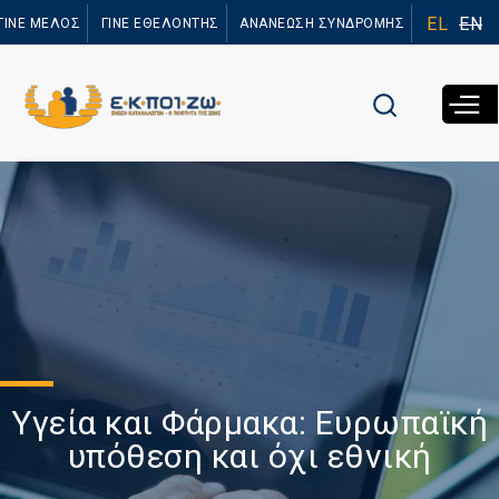
Παράκαμψη
EL
EN
ΓΙΝΕ ΜΕΛΟΣ
ΓΙΝΕ ΕΘΕΛΟΝΤΗΣ
ΑΝΑΝΕΩΣΗ ΣΥΝΔΡΟΜΗΣ
προς το
κυρίως
περιεχόμενο
Υγεία και Φάρμακα: Ευρωπαϊκή
υπόθεση και όχι εθνική