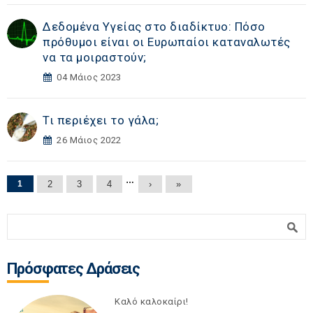
Δεδομένα Υγείας στο διαδίκτυο: Πόσο
πρόθυμοι είναι οι Ευρωπαίοι καταναλωτές
να τα μοιραστούν;
04 Μάιος 2023
Τι περιέχει το γάλα;
26 Μάιος 2022
Σελίδες
…
1
2
3
4
›
»
Φόρμα αναζήτησης
Αναζήτηση
Πρόσφατες Δράσεις
Καλό καλοκαίρι!