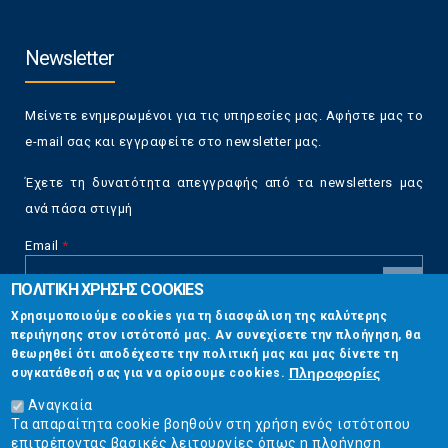
Newsletter
Μείνετε ενημερωμένοι για τις υπηρεσίες μας. Αφήστε μας το
e-mail σας και εγγραφείτε στο newsletter μας.
Έχετε τη δυνατότητα απεγγραφής από τα newsletters μας
ανά πάσα στιγμή
Email
*
ΠΟΛΙΤΙΚΗ ΧΡΗΣΗΣ COOKIES
CAPTCHA
Χρησιμοποιούμε cookies για τη διασφάλιση της καλύτερης
This
περιήγησης στον ιστότοπό μας. Αν συνεχίσετε την πλοήγηση, θα
Επικοινωνία
question is
θεωρηθεί ότι αποδέχεστε την πολιτική μας και μας δίνετε τη
for testing
Πληροφορίες
συγκατάθεσή σας για να ορίσουμε cookies.
whether or
Στουρνάρη 17, Αθήνα 10683
not you are a
Αναγκαία
human visitor
Τα απαραίτητα cookie βοηθούν στη χρήση ενός ιστότοπου
2103304444
and to
επιτρέποντας βασικές λειτουργίες όπως η πλοήγηση