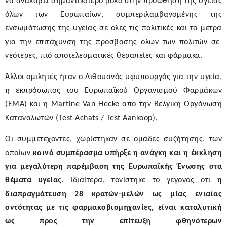
να αναλάβει σημαντικότερο ρόλο στην προώθηση της υγείας
όλων των Ευρωπαίων, συμπεριλαμβανομένης της
ενσωμάτωσης της υγείας σε όλες τις πολιτικές και τα μέτρα
για την επιτάχυνση της πρόσβασης όλων των πολιτών σε
νεότερες, πιό αποτελεσματικές θεραπείες και φάρμακα.
Άλλοι ομιλητές ήταν ο Λιθουανός υφυπουργός για την υγεία,
η εκπρόσωπος του Ευρωπαϊκού Οργανισμού Φαρμάκων
(ΕΜΑ) και η Martine Van Hecke από την Βέλγικη Οργάνωση
Καταναλωτών (Test Achats / Test Aankoop).
Οι συμμετέχοντες, χωρίστηκαν σε ομάδες συζήτησης, των
οποίων
κοινό συμπέρασμα
υπήρξε η ανάγκη και η έκκληση
για μεγαλύτερη παρέμβαση της Ευρωπαϊκής Ένωσης στα
θέματα υγεία
ς
. Ιδιαίτερα, τονίστηκε το γεγονός ότι
η
διαπραγμάτευση 28 κρατών-μελών ως μίας ενιαίας
οντότητας με τις φαρμακοβιομηχανίες, είναι καταλυτική
ως προς την επίτευξη φθηνότερων