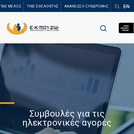
Παράκαμψη
EL
EN
ΓΙΝΕ ΜΕΛΟΣ
ΓΙΝΕ ΕΘΕΛΟΝΤΗΣ
ΑΝΑΝΕΩΣΗ ΣΥΝΔΡΟΜΗΣ
προς το
κυρίως
περιεχόμενο
Συμβουλές για τις
ηλεκτρονικές αγορές