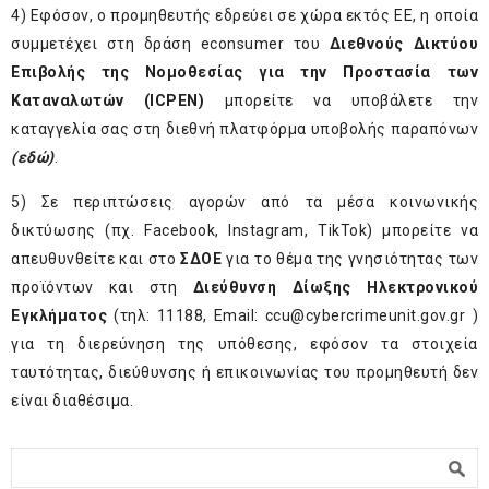
4) Εφόσον, ο προμηθευτής εδρεύει σε χώρα εκτός ΕΕ, η οποία
συμμετέχει στη δράση econsumer του
Διεθνούς Δικτύου
Επιβολής της Νομοθεσίας για την Προστασία των
Καταναλωτών (ICPEN)
μπορείτε να υποβάλετε την
καταγγελία σας στη διεθνή πλατφόρμα υποβολής παραπόνων
(εδώ)
.
5) Σε περιπτώσεις αγορών από τα μέσα κοινωνικής
δικτύωσης (πχ. Facebook, Instagram, TikTok) μπορείτε να
απευθυνθείτε και στο
ΣΔΟΕ
για το θέμα της γνησιότητας των
προϊόντων και στη
Διεύθυνση Δίωξης Ηλεκτρονικού
Εγκλήματος
(τηλ: 11188, Email:
ccu@cybercrimeunit.gov.gr
)
για τη διερεύνηση της υπόθεσης, εφόσον τα στοιχεία
ταυτότητας, διεύθυνσης ή επικοινωνίας του προμηθευτή δεν
είναι διαθέσιμα.
Φόρμα αναζήτησης
Αναζήτηση