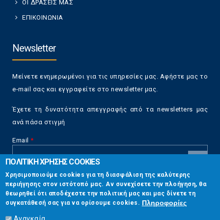
ΟΙ ΔΡΑΣΕΙΣ ΜΑΣ
ΕΠΙΚΟΙΝΩΝΙΑ
Newsletter
Μείνετε ενημερωμένοι για τις υπηρεσίες μας. Αφήστε μας το
e-mail σας και εγγραφείτε στο newsletter μας.
Έχετε τη δυνατότητα απεγγραφής από τα newsletters μας
ανά πάσα στιγμή
Email
*
ΠΟΛΙΤΙΚΗ ΧΡΗΣΗΣ COOKIES
CAPTCHA
Χρησιμοποιούμε cookies για τη διασφάλιση της καλύτερης
This
περιήγησης στον ιστότοπό μας. Αν συνεχίσετε την πλοήγηση, θα
Επικοινωνία
question is
θεωρηθεί ότι αποδέχεστε την πολιτική μας και μας δίνετε τη
for testing
Πληροφορίες
συγκατάθεσή σας για να ορίσουμε cookies.
whether or
Στουρνάρη 17, Αθήνα 10683
not you are a
Αναγκαία