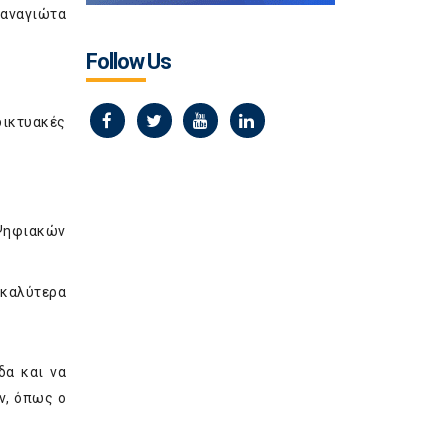
Παναγιώτα
Follow Us
δικτυακές
 Ψηφιακών
 καλύτερα
δα και να
ν, όπως ο