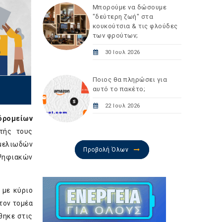
Μπορούμε να δώσουμε
"δεύτερη ζωή" στα
κουκούτσια & τις φλούδες
των φρούτων;
30 Ιουλ 2026
Ποιος θα πληρώσει για
αυτό το πακέτο;
22 Ιουλ 2026
υδρομείων
τής τους
εμελιωδών
Προβολή Όλων
Ψηφιακών
 με κύριο
τον τομέα
θηκε στις