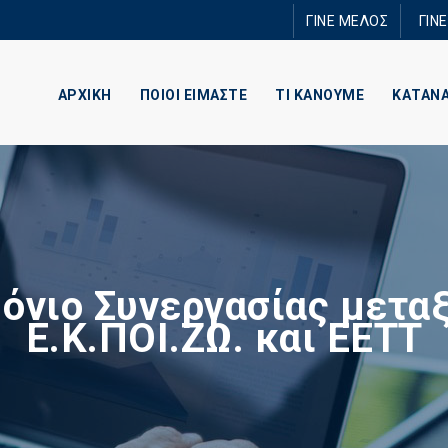
Παράκαμψη
ΓΙΝΕ ΜΕΛΟΣ
ΓΙΝ
προς το
κυρίως
περιεχόμενο
ΑΡΧΙΚΗ
ΠΟΙΟΙ ΕΙΜΑΣΤΕ
ΤΙ ΚΑΝΟΥΜΕ
ΚΑΤΑΝ
όνιο Συνεργασίας μεταξ
Ε.Κ.ΠΟΙ.ΖΩ. και ΕΕΤΤ