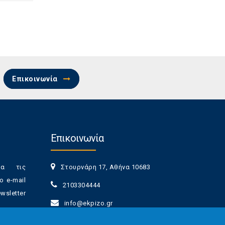
Επικοινωνία
Επικοινωνία
ια τις
Στουρνάρη 17, Αθήνα 10683
ο e-mail
2103304444
sletter
info@ekpizo.gr
www.ekpizo.gr