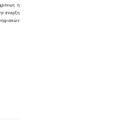
γχρόνως η
ην έναρξη
 ψηφιακών