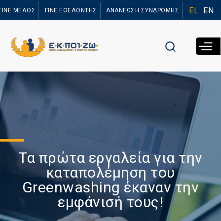
Παράκαμψη
EL
EN
ΓΙΝΕ ΜΕΛΟΣ
ΓΙΝΕ ΕΘΕΛΟΝΤΗΣ
ΑΝΑΝΕΩΣΗ ΣΥΝΔΡΟΜΗΣ
προς το
κυρίως
περιεχόμενο
Τα πρώτα εργαλεία για την
καταπολέμηση του
Greenwashing έκαναν την
εμφάνισή τους!