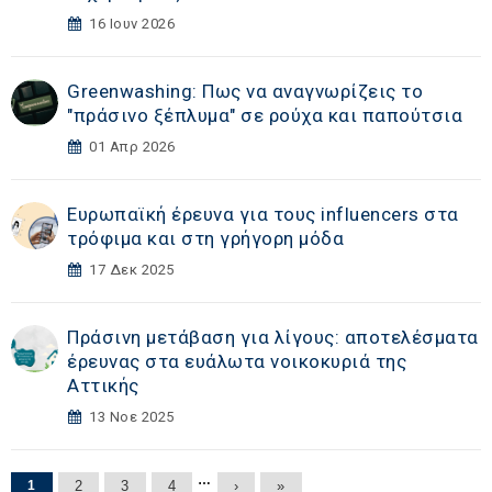
16 Ιουν 2026
Greenwashing: Πως να αναγνωρίζεις το
"πράσινο ξέπλυμα" σε ρούχα και παπούτσια
01 Απρ 2026
Ευρωπαϊκή έρευνα για τους influencers στα
τρόφιμα και στη γρήγορη μόδα
17 Δεκ 2025
Πράσινη μετάβαση για λίγους: αποτελέσματα
έρευνας στα ευάλωτα νοικοκυριά της
Αττικής
13 Νοε 2025
Σελίδες
…
1
2
3
4
›
»