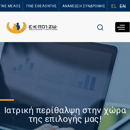
Παράκαμψη
EL
EN
ΓΙΝΕ ΜΕΛΟΣ
ΓΙΝΕ ΕΘΕΛΟΝΤΗΣ
ΑΝΑΝΕΩΣΗ ΣΥΝΔΡΟΜΗΣ
προς το
κυρίως
περιεχόμενο
Ιατρική περίθαλψη στην χώρα
της επιλογής μας!