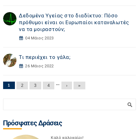
Δεδομένα Υγείας στο διαδίκτυο: Πόσο
πρόθυμοι είναι οι Ευρωπαίοι καταναλωτές
να τα μοιραστούν;
04 Μάιος 2023
Τι περιέχει το γάλα;
26 Μάιος 2022
Σελίδες
…
1
2
3
4
›
»
Φόρμα αναζήτησης
Αναζήτηση
Πρόσφατες Δράσεις
Καλό καλοκαίρι!