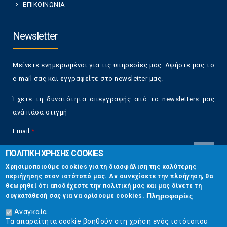
ΕΠΙΚΟΙΝΩΝΙΑ
Newsletter
Μείνετε ενημερωμένοι για τις υπηρεσίες μας. Αφήστε μας το
e-mail σας και εγγραφείτε στο newsletter μας.
Έχετε τη δυνατότητα απεγγραφής από τα newsletters μας
ανά πάσα στιγμή
Email
*
ΠΟΛΙΤΙΚΗ ΧΡΗΣΗΣ COOKIES
CAPTCHA
Χρησιμοποιούμε cookies για τη διασφάλιση της καλύτερης
This
περιήγησης στον ιστότοπό μας. Αν συνεχίσετε την πλοήγηση, θα
Επικοινωνία
question is
θεωρηθεί ότι αποδέχεστε την πολιτική μας και μας δίνετε τη
for testing
Πληροφορίες
συγκατάθεσή σας για να ορίσουμε cookies.
whether or
Στουρνάρη 17, Αθήνα 10683
not you are a
Αναγκαία
human visitor
Τα απαραίτητα cookie βοηθούν στη χρήση ενός ιστότοπου