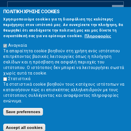
ΠΟΛΙΤΙΚΗ ΧΡΗΣΗΣ COOKIES
CAPTCHA
Χρησιμοποιούμε cookies για τη διασφάλιση της καλύτερης
This
περιήγησης στον ιστότοπό μας. Αν συνεχίσετε την πλοήγηση, θα
Επικοινωνία
question is
θεωρηθεί ότι αποδέχεστε την πολιτική μας και μας δίνετε τη
for testing
Πληροφορίες
συγκατάθεσή σας για να ορίσουμε cookies.
whether or
Στουρνάρη 17, Αθήνα 10683
not you are a
Αναγκαία
human visitor
Τα απαραίτητα cookie βοηθούν στη χρήση ενός ιστότοπου
2103304444
and to
επιτρέποντας βασικές λειτουργίες όπως η πλοήγηση
prevent
σελίδων και η πρόσβαση σε ασφαλή περιοχές του
info@ekpizo.gr
automated
ιστότοπου. Ο ιστότοπος δεν μπορεί να λειτουργήσει σωστά
spam
χωρίς αυτά τα cookie.
www.ekpizo.gr
submissions.
Στατιστικά
Τα στατιστικά cookie βοηθούν τους κατόχους ιστότοπων να
5+2
Δευ - Πεμ:
10:00 πμ - 2:00 μμ
κατανοήσουν πώς οι επισκέπτες αλληλεπιδρούν με τους
Σάβ - Κυρ:
Κλειστά
ιστότοπους συλλέγοντας και αναφέροντας πληροφορίες
ανώνυμα.
Save preferences
Ε.Κ.ΠΟΙ.ΖΩ. | Ένωση Καταναλωτών - Η Ποιότητα Της Ζωής © 2019
Κατασκευή ιστοσελίδων Istology | Web & Marketing Solutions
Accept all cookies