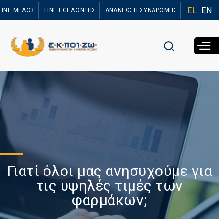
Παράκαμψη
EL
EN
ΓΙΝΕ ΜΕΛΟΣ
ΓΙΝΕ ΕΘΕΛΟΝΤΗΣ
ΑΝΑΝΕΩΣΗ ΣΥΝΔΡΟΜΗΣ
προς το
κυρίως
περιεχόμενο
Γιατί όλοι μας ανησυχούμε για
τις υψηλές τιμές των
φαρμάκων;