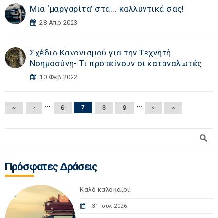
Μια ‘μαργαρίτα’ στα... καλλυντικά σας!
28 Απρ 2023
Σχέδιο Κανονισμού για την Τεχνητή
Νοημοσύνη- Τι προτείνουν οι καταναλωτές
10 Φεβ 2022
Σελίδες
…
…
«
‹
6
7
8
9
›
»
Φόρμα αναζήτησης
Αναζήτηση
Πρόσφατες Δράσεις
Καλό καλοκαίρι!
31 Ιουλ 2026