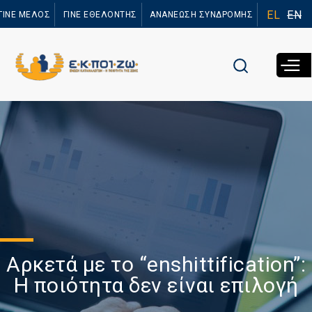
Παράκαμψη
EL
EN
ΓΙΝΕ ΜΕΛΟΣ
ΓΙΝΕ ΕΘΕΛΟΝΤΗΣ
ΑΝΑΝΕΩΣΗ ΣΥΝΔΡΟΜΗΣ
προς το
κυρίως
περιεχόμενο
Αρκετά με το “enshittification”:
Η ποιότητα δεν είναι επιλογή