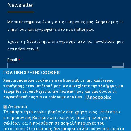
Newsletter
Μείνετε ενημερωμένοι για τις υπηρεσίες μας. Αφήστε μας το
e-mail σας και εγγραφείτε στο newsletter μας.
Έχετε τη δυνατότητα απεγγραφής από τα newsletters μας
ανά πάσα στιγμή
Email
*
ΠΟΛΙΤΙΚΗ ΧΡΗΣΗΣ COOKIES
CAPTCHA
Χρησιμοποιούμε cookies για τη διασφάλιση της καλύτερης
This
περιήγησης στον ιστότοπό μας. Αν συνεχίσετε την πλοήγηση, θα
Επικοινωνία
question is
θεωρηθεί ότι αποδέχεστε την πολιτική μας και μας δίνετε τη
for testing
Πληροφορίες
συγκατάθεσή σας για να ορίσουμε cookies.
whether or
Στουρνάρη 17, Αθήνα 10683
not you are a
Αναγκαία
human visitor
Τα απαραίτητα cookie βοηθούν στη χρήση ενός ιστότοπου
2103304444
and to
επιτρέποντας βασικές λειτουργίες όπως η πλοήγηση
prevent
σελίδων και η πρόσβαση σε ασφαλή περιοχές του
info@ekpizo.gr
automated
ιστότοπου. Ο ιστότοπος δεν μπορεί να λειτουργήσει σωστά