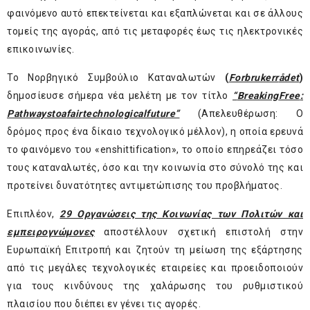
φαινόμενο αυτό επεκτείνεται και εξαπλώνεται και σε άλλους
τομείς της αγοράς, από τις μεταφορές έως τις ηλεκτρονικές
επικοινωνίες.
Το Νορβηγικό Συμβούλιο Καταναλωτών
(
Forbrukerr
å
det
)
δημοσίευσε σήμερα νέα μελέτη με τον τίτλο
“
Breaking
Free
:
Pathways
to
a
fair
technological
future
”
(Απελευθέρωση: Ο
δρόμος προς ένα δίκαιο τεχνολογικό μέλλον), η οποία ερευνά
το φαινόμενο του «enshittification», το οποίο επηρεάζει τόσο
τους καταναλωτές, όσο και την κοινωνία στο σύνολό της και
προτείνει δυνατότητες αντιμετώπισης του προβλήματος.
Επιπλέον,
29 Οργανώσεις της Κοινωνίας των Πολιτών και
εμπειρογνώμονες
αποστέλλουν σχετική επιστολή στην
Ευρωπαϊκή Επιτροπή και ζητούν τη μείωση της εξάρτησης
από τις μεγάλες τεχνολογικές εταιρείες και προειδοποιούν
για τους κινδύνους της χαλάρωσης του ρυθμιστικού
πλαισίου που διέπει εν γένει τις αγορές.