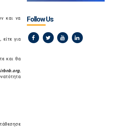
Follow Us
ων και να
 είτε για
τε και θα
irbnb
.
org
,
υνατότητα
τάθεσησε