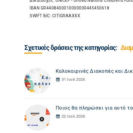
Δικαιούχος: UNICEF - United Nations Children's Fun
ΙΒΑΝ GR4408400010000000445450618
SWIFT BIC: CITIGRAAXXX
Σχετικές δράσεις της κατηγορίας:
Διαμ
Καλοκαιρινές Διακοπές και Δι
31 Ιουλ 2026
Ποιος θα πληρώσει για αυτό το
22 Ιουλ 2026