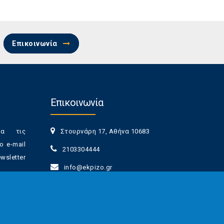
Επικοινωνία
Επικοινωνία
ια τις
Στουρνάρη 17, Αθήνα 10683
ο e-mail
2103304444
sletter
info@ekpizo.gr
www.ekpizo.gr
γγραφής
Δευ - Πεμ:
10:00 πμ - 2:00 μμ
νά πάσα
Σάβ - Κυρ:
Κλειστά