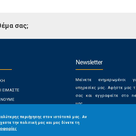
θέμα σας;
Newsletter
Μείνετε ενημερωμένοι γ
ΙΚΗ
υπηρεσίες μας. Αφήστε μας τ
Ι ΕΙΜΑΣΤΕ
σας και εγγραφείτε στο new
ΚΑΝΟΥΜΕ
μας.
ΑΝΑΛΩΤΕΣ
Έχετε τη δυνατότητα απε
καλύτερης περιήγησης στον ιστότοπό μας. Αν
ΡΑΣΕΙΣ ΜΑΣ
χεστε την πολιτική μας και μας δίνετε τη
από τα newsletters μας α
ΟΙΝΩΝΙΑ
οφορίες
στιγμή