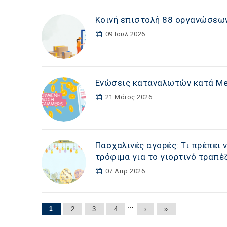
Κοινή επιστολή 88 οργανώσεων
09 Ιουλ 2026
Ενώσεις καταναλωτών κατά Met
21 Μάιος 2026
Πασχαλινές αγορές: Τι πρέπει
τρόφιμα για το γιορτινό τραπέ
07 Απρ 2026
Σελίδες
…
1
2
3
4
›
»