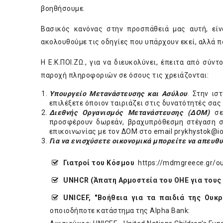
βοηθήσουμε.
Βασικός κανόνας στην προσπάθειά μας αυτή, εί
ακολουθούμε τις οδηγίες που υπάρχουν εκεί, αλλά πο
Η Ε.Κ.ΠΟΙ.ΖΩ., για να διευκολύνει, έπειτα από σύν
παροχή πληροφοριών σε όσους τις χρειάζονται:
Υπουργείο Μετανάστευσης και Ασύλου
. Στην ισ
επιλέξετε όποιον ταιριάζει στις δυνατότητές σας
Διεθνής Οργανισμός Μετανάστευσης
(ΔΟΜ)
σ
προσφέρουν δωρεάν, βραχυπρόθεσμη στέγαση στ
επικοινωνίας με τον ΔΟΜ στο email
prykhystok@io
Για να ενισχύσετε οικονομικά μπορείτε να απευθ
Γιατροί του Κόσμου
https://mdmgreece.gr/ouk
UNHCR
(Άπατη Αρμοστεία του ΟΗΕ για του
UNICEF, "Βοήθεια για τα παιδιά της Ουκ
οποιοδήποτε κατάστημα της Alpha Bank: