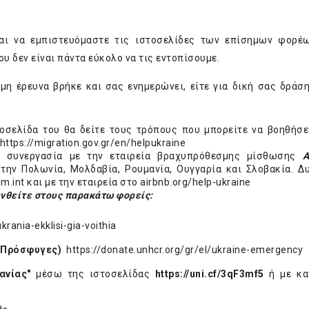
ναι να εμπιστευόμαστε τις ιστοσελίδες των επίσημων φορέ
υ δεν είναι πάντα εύκολο να τις εντοπίσουμε.
τομη έρευνα βρήκε και σας ενημερώνει, είτε για δική σας δράση,
τοσελίδα του θα δείτε τους τρόπους που μπορείτε να βοηθήσε
https://migration.gov.gr/en/helpukraine
ε συνεργασία με την εταιρεία βραχυπρόθεσμης μίσθωσης
A
ην Πολωνία, Μολδαβία, Ρουμανία, Ουγγαρία και Σλοβακία. Δ
m.int
και με την εταιρεία στο
airbnb.org/help-ukraine
υνθείτε στους παρακάτω φορείς:
rania-ekklisi-gia-voithia
ς Πρόσφυγες)
https
://
donate
.
unhcr
.
org
/
gr
/
el
/
ukraine
-
emergency
ρανίας"
μέσω της ιστοσελίδας
https://uni.cf/3qF3mf5
ή με κα