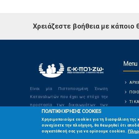
Χρειάζεστε βοήθεια με κάποιο 
Menu
ΑΡΧ
Είναι μία Πιστοποιημένη Ένωση
ΠΟΙΟ
Καταναλωτών που έχει ως στόχο την
ΤΙ 
προστασία των δικαιωμάτων των
ΠΟΛΙΤΙΚΗ ΧΡΗΣΗΣ COOKIES
ΚΑΤ
καταναλωτών και την βελτίωση της
Χρησιμοποιούμε cookies για τη διασφάλιση της 
ποιότητας της ζωής τους.
ΟΙ Δ
συνεχίσετε την πλοήγηση, θα θεωρηθεί ότι αποδέ
ΕΠΙΚ
Πληρ
συγκατάθεσή σας για να ορίσουμε cookies.