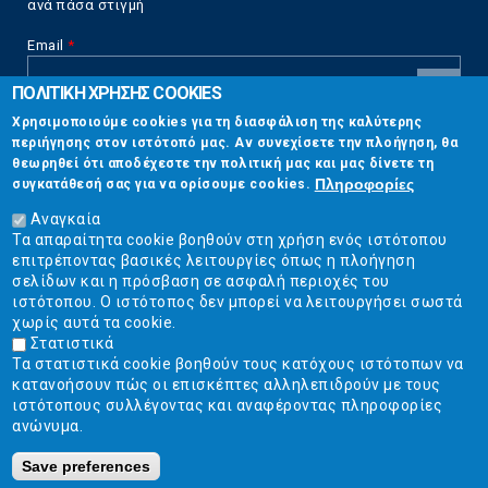
ανά πάσα στιγμή
Email
*
ΠΟΛΙΤΙΚΗ ΧΡΗΣΗΣ COOKIES
CAPTCHA
Χρησιμοποιούμε cookies για τη διασφάλιση της καλύτερης
This
περιήγησης στον ιστότοπό μας. Αν συνεχίσετε την πλοήγηση, θα
Επικοινωνία
question is
θεωρηθεί ότι αποδέχεστε την πολιτική μας και μας δίνετε τη
for testing
Πληροφορίες
συγκατάθεσή σας για να ορίσουμε cookies.
whether or
Στουρνάρη 17, Αθήνα 10683
not you are a
Αναγκαία
human visitor
Τα απαραίτητα cookie βοηθούν στη χρήση ενός ιστότοπου
2103304444
and to
επιτρέποντας βασικές λειτουργίες όπως η πλοήγηση
prevent
σελίδων και η πρόσβαση σε ασφαλή περιοχές του
info@ekpizo.gr
automated
ιστότοπου. Ο ιστότοπος δεν μπορεί να λειτουργήσει σωστά
spam
χωρίς αυτά τα cookie.
www.ekpizo.gr
submissions.
Στατιστικά
Τα στατιστικά cookie βοηθούν τους κατόχους ιστότοπων να
5+2
Δευ - Πεμ:
10:00 πμ - 2:00 μμ
κατανοήσουν πώς οι επισκέπτες αλληλεπιδρούν με τους
Σάβ - Κυρ:
Κλειστά
ιστότοπους συλλέγοντας και αναφέροντας πληροφορίες
ανώνυμα.
Save preferences