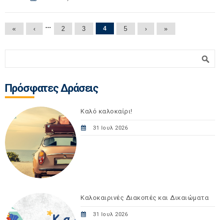
Σελίδες
…
«
‹
2
3
4
5
›
»
Φόρμα αναζήτησης
Αναζήτηση
Πρόσφατες Δράσεις
Καλό καλοκαίρι!
31 Ιουλ 2026
Καλοκαιρινές Διακοπές και Δικαιώματα
31 Ιουλ 2026