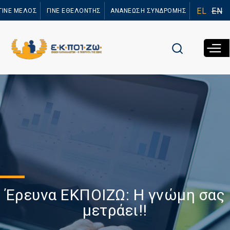
Παράκαμψη
EL
EN
ΓΙΝΕ ΜΕΛΟΣ
ΓΙΝΕ ΕΘΕΛΟΝΤΗΣ
ΑΝΑΝΕΩΣΗ ΣΥΝΔΡΟΜΗΣ
προς το
κυρίως
περιεχόμενο
Έρευνα ΕΚΠΟΙΖΩ: Η γνώμη σας
μετράει!!