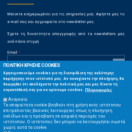
Μείνετε ενημερωμένοι για τις υπηρεσίες μας. Αφήστε μας το
e-mail σας και εγγραφείτε στο newsletter μας.
Έχετε τη δυνατότητα απεγγραφής από τα newsletters μας
ανά πάσα στιγμή
Email
*
ΠΟΛΙΤΙΚΗ ΧΡΗΣΗΣ COOKIES
CAPTCHA
Χρησιμοποιούμε cookies για τη διασφάλιση της καλύτερης
This
περιήγησης στον ιστότοπό μας. Αν συνεχίσετε την πλοήγηση, θα
Επικοινωνία
question is
θεωρηθεί ότι αποδέχεστε την πολιτική μας και μας δίνετε τη
for testing
Πληροφορίες
συγκατάθεσή σας για να ορίσουμε cookies.
whether or
Στουρνάρη 17, Αθήνα 10683
not you are a
Αναγκαία
human visitor
Τα απαραίτητα cookie βοηθούν στη χρήση ενός ιστότοπου
2103304444
and to
επιτρέποντας βασικές λειτουργίες όπως η πλοήγηση
prevent
σελίδων και η πρόσβαση σε ασφαλή περιοχές του
info@ekpizo.gr
automated
ιστότοπου. Ο ιστότοπος δεν μπορεί να λειτουργήσει σωστά
spam
χωρίς αυτά τα cookie.
www.ekpizo.gr
submissions.