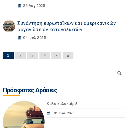
26 Αυγ 2025
Συνάντηση ευρωπαϊκών και αμερικανικών
οργανώσεων καταναλωτών
04 Ιουλ 2025
Σελίδες
1
2
3
4
›
»
Φόρμα αναζήτησης
Αναζήτηση
Πρόσφατες Δράσεις
Καλό καλοκαίρι!
31 Ιουλ 2026