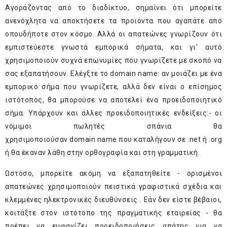
Αγοράζοντας από το διαδίκτυο, σημαίνει ότι μπορείτε
ανενόχλητα να αποκτήσετε τα προϊόντα που αγαπάτε από
οπουδήποτε στον κόσμο. Αλλά οι απατεώνες γνωρίζουν ότι
εμπιστεύεστε γνωστά εμπορικά σήματα, και γι' αυτό
χρησιμοποιούν συχνά επωνυμίες που γνωρίζετε με σκοπό να
σας εξαπατήσουν. Ελέγξτε το
domain
name
: αν μοιάζει με ένα
εμπορικό σήμα που γνωρίζετε, αλλά δεν είναι ο επίσημος
ιστότοπος, θα μπορούσε να αποτελεί ένα προειδοποιητικό
σήμα. Υπάρχουν και άλλες προειδοποιητικές ενδείξεις:- οι
νόμιμοι πωλητές σπάνια θα
χρησιμοποιούσαν
domain
name
που καταλήγουν σε .net ή .org
ή θα έκαναν λάθη στην ορθογραφία και στη γραμματική.
Ωστόσο, μπορείτε ακόμη να εξαπατηθείτε - ορισμένοι
απατεώνες χρησιμοποιούν πειστικά γραφιστικά σχέδια και
κλεμμένες ηλεκτρονικές διευθύνσεις . Εάν δεν είστε βέβαιοι,
κοιτάξτε στον ιστότοπο της πραγματικής εταιρείας - θα
πρέπει να εμφανίζει προειδοποιήσεις απάτης για να