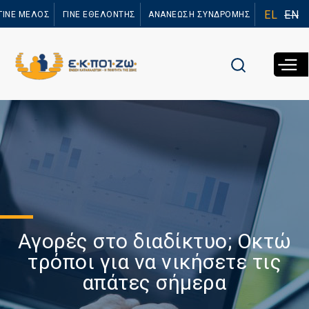
Παράκαμψη
EL
EN
ΓΙΝΕ ΜΕΛΟΣ
ΓΙΝΕ ΕΘΕΛΟΝΤΗΣ
ΑΝΑΝΕΩΣΗ ΣΥΝΔΡΟΜΗΣ
προς το
κυρίως
περιεχόμενο
Αγορές στο διαδίκτυο; Οκτώ
τρόποι για να νικήσετε τις
απάτες σήμερα