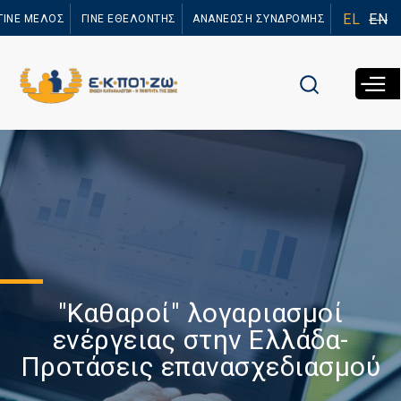
Παράκαμψη
EL
EN
ΓΙΝΕ ΜΕΛΟΣ
ΓΙΝΕ ΕΘΕΛΟΝΤΗΣ
ΑΝΑΝΕΩΣΗ ΣΥΝΔΡΟΜΗΣ
προς το
κυρίως
περιεχόμενο
"Καθαροί" λογαριασμοί
ενέργειας στην Ελλάδα-
Προτάσεις επανασχεδιασμού