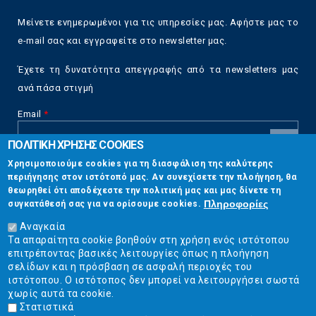
Μείνετε ενημερωμένοι για τις υπηρεσίες μας. Αφήστε μας το
e-mail σας και εγγραφείτε στο newsletter μας.
Έχετε τη δυνατότητα απεγγραφής από τα newsletters μας
ανά πάσα στιγμή
Email
*
ΠΟΛΙΤΙΚΗ ΧΡΗΣΗΣ COOKIES
CAPTCHA
Χρησιμοποιούμε cookies για τη διασφάλιση της καλύτερης
This
περιήγησης στον ιστότοπό μας. Αν συνεχίσετε την πλοήγηση, θα
Επικοινωνία
question is
θεωρηθεί ότι αποδέχεστε την πολιτική μας και μας δίνετε τη
for testing
Πληροφορίες
συγκατάθεσή σας για να ορίσουμε cookies.
whether or
Στουρνάρη 17, Αθήνα 10683
not you are a
Αναγκαία
human visitor
Τα απαραίτητα cookie βοηθούν στη χρήση ενός ιστότοπου
2103304444
and to
επιτρέποντας βασικές λειτουργίες όπως η πλοήγηση
prevent
σελίδων και η πρόσβαση σε ασφαλή περιοχές του
info@ekpizo.gr
automated
ιστότοπου. Ο ιστότοπος δεν μπορεί να λειτουργήσει σωστά
spam
χωρίς αυτά τα cookie.
www.ekpizo.gr
submissions.
Στατιστικά