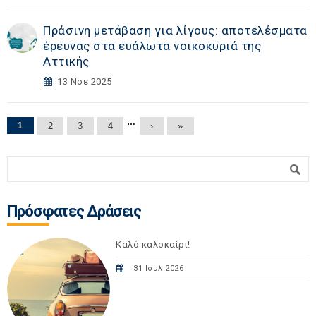
Πράσινη μετάβαση για λίγους: αποτελέσματα
έρευνας στα ευάλωτα νοικοκυριά της
Αττικής
13 Νοε 2025
Σελίδες
…
1
2
3
4
›
»
Φόρμα αναζήτησης
Αναζήτηση
Πρόσφατες Δράσεις
Καλό καλοκαίρι!
31 Ιουλ 2026