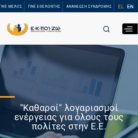
Παράκαμψη
EL
EN
ΓΙΝΕ ΜΕΛΟΣ
ΓΙΝΕ ΕΘΕΛΟΝΤΗΣ
ΑΝΑΝΕΩΣΗ ΣΥΝΔΡΟΜΗΣ
προς το
κυρίως
περιεχόμενο
"Καθαροί" λογαριασμοί
ενέργειας για όλους τους
πολίτες στην Ε.Ε.