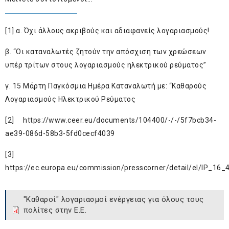
[1]
α.
Όχι άλλους ακριβούς και αδιαφανείς λογαριασμούς!
β.
“Οι καταναλωτές ζητούν την απόσχιση των χρεώσεων
υπέρ τρίτων στους λογαριασμούς ηλεκτρικού ρεύματος”
γ.
15 Μάρτη Παγκόσμια Ημέρα Καταναλωτή με: “Καθαρούς
Λογαριασμούς Ηλεκτρικού Ρεύματος
[2]
https://www.ceer.eu/documents/104400/-/-/5f7bcb34-
ae39-086d-58b3-5fd0cecf4039
[3]
https://ec.europa.eu/commission/presscorner/detail/el/IP_16_
"Καθαροί" λογαριασμοί ενέργειας για όλους τους
πολίτες στην Ε.Ε.