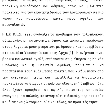
μετάβαση σε πηγές καθαρής ενέργειας. Επίσης, παρέχει
πρακτική καθοδήγηση και οδηγίες, όπως και βέλτιστες
πρακτικές, για τον επανασχεδιασμό των λογαριασμών σε πιο
νέους και καινοτόμους, πάντα προς όφελος των
καταναλωτών.
Η Ε.Κ.ΠΟΙ.ΖΩ. έχει αναδείξει το πρόβλημα των πολύπλοκων,
αδιαφανών, μη κατανοητών, όπως και άσχετων χρεώσεων
στους λογαριασμούς ρεύματος, με δράσεις και παρεμβάσεις
στα αρμόδια Υπουργεία και στις Αρχές
[1]
. Η ενέργεια είναι
βασικό κοινωνικό αγαθό, εντάσσεται στις Υπηρεσίες Κοινής
Ωφέλειας και η Πολιτεία οφείλει, πρωτίστως, να
προστατεύει τους ευάλωτους πολίτες που κινδυνεύουν από
την ενεργειακή πενία και παράλληλα να διασφαλίζει,
προκειμένου να διάγουν οι πολίτες αξιοπρεπή διαβίωση ότι,
όλοι έχουν πρόσβαση σε υψηλής ποιότητας υπηρεσίες
ενέργειας, σε απλούς, κατανοητούς, φιλικούς, περιεκτικούς
και διαφανείς λογαριασμούς και τέλος, σε προσιτές τιμές.