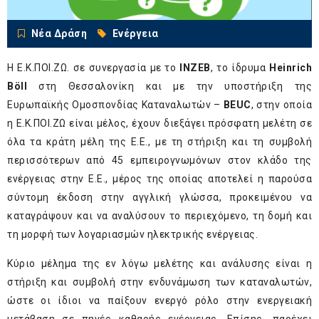
Νέα Δράση
Ενέργεια
Η Ε.Κ.ΠΟΙ.ΖΩ. σε συνεργασία με το
INZEB
, το ίδρυμα
Heinrich
Böll
στη Θεσσαλονίκη και με την υποστήριξη της
Ευρωπαϊκής Ομοσπονδίας Καταναλωτών –
BEUC
, στην οποία
η Ε.Κ.ΠΟΙ.ΖΩ είναι μέλος, έχουν διεξάγει πρόσφατη μελέτη σε
όλα τα κράτη μέλη της Ε.Ε., με τη στήριξη και τη συμβολή
περισσότερων από 45 εμπειρογνωμόνων στον κλάδο της
ενέργειας στην Ε.Ε., μέρος της οποίας αποτελεί η παρούσα
σύντομη έκδοση στην αγγλική γλώσσα, προκειμένου να
καταγράψουν και να αναλύσουν το περιεχόμενο, τη δομή και
τη μορφή των λογαριασμών ηλεκτρικής ενέργειας.
Κύριο μέλημα της εν λόγω μελέτης και ανάλυσης είναι η
στήριξη και συμβολή στην ενδυνάμωση των καταναλωτών,
ώστε οι ίδιοι να παίξουν ενεργό ρόλο στην ενεργειακή