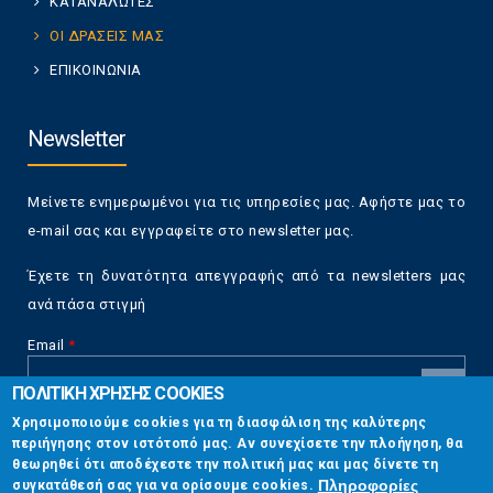
ΚΑΤΑΝΑΛΩΤΕΣ
ΟΙ ΔΡΑΣΕΙΣ ΜΑΣ
ΕΠΙΚΟΙΝΩΝΙΑ
Newsletter
Μείνετε ενημερωμένοι για τις υπηρεσίες μας. Αφήστε μας το
e-mail σας και εγγραφείτε στο newsletter μας.
Έχετε τη δυνατότητα απεγγραφής από τα newsletters μας
ανά πάσα στιγμή
Email
*
ΠΟΛΙΤΙΚΗ ΧΡΗΣΗΣ COOKIES
CAPTCHA
Χρησιμοποιούμε cookies για τη διασφάλιση της καλύτερης
This
περιήγησης στον ιστότοπό μας. Αν συνεχίσετε την πλοήγηση, θα
Επικοινωνία
question is
θεωρηθεί ότι αποδέχεστε την πολιτική μας και μας δίνετε τη
for testing
Πληροφορίες
συγκατάθεσή σας για να ορίσουμε cookies.