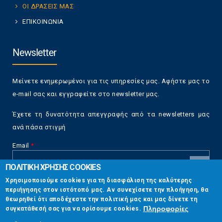
ΟΙ ΔΡΑΣΕΙΣ ΜΑΣ
ΕΠΙΚΟΙΝΩΝΙΑ
Newsletter
Μείνετε ενημερωμένοι για τις υπηρεσίες μας. Αφήστε μας το
e-mail σας και εγγραφείτε στο newsletter μας.
Έχετε τη δυνατότητα απεγγραφής από τα newsletters μας
ανά πάσα στιγμή
Email
*
ΠΟΛΙΤΙΚΗ ΧΡΗΣΗΣ COOKIES
CAPTCHA
Χρησιμοποιούμε cookies για τη διασφάλιση της καλύτερης
This
περιήγησης στον ιστότοπό μας. Αν συνεχίσετε την πλοήγηση, θα
Επικοινωνία
question is
θεωρηθεί ότι αποδέχεστε την πολιτική μας και μας δίνετε τη
for testing
Πληροφορίες
συγκατάθεσή σας για να ορίσουμε cookies.
whether or