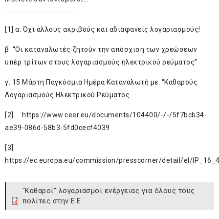
[1]
α.
Όχι άλλους ακριβούς και αδιαφανείς λογαριασμούς!
β.
“Οι καταναλωτές ζητούν την απόσχιση των χρεώσεων
υπέρ τρίτων στους λογαριασμούς ηλεκτρικού ρεύματος”
γ.
15 Μάρτη Παγκόσμια Ημέρα Καταναλωτή με: “Καθαρούς
Λογαριασμούς Ηλεκτρικού Ρεύματος
[2]
https://www.ceer.eu/documents/104400/-/-/5f7bcb34-
ae39-086d-58b3-5fd0cecf4039
[3]
https://ec.europa.eu/commission/presscorner/detail/el/IP_16_
"Καθαροί" λογαριασμοί ενέργειας για όλους τους
πολίτες στην Ε.Ε.