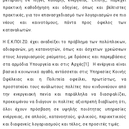
μετάβαση σε πηγές καθαρής ενέργειας. Επίσης, παρέχει
πρακτική καθοδήγηση και οδηγίες, όπως και βέλτιστες
πρακτικές, για τον επανασχεδιασμό των λογαριασμών σε πιο
νέους και καινοτόμους, πάντα προς όφελος των
καταναλωτών.
Η Ε.Κ.ΠΟΙ.ΖΩ. έχει αναδείξει το πρόβλημα των πολύπλοκων,
αδιαφανών, μη κατανοητών, όπως και άσχετων χρεώσεων
στους λογαριασμούς ρεύματος, με δράσεις και παρεμβάσεις
στα αρμόδια Υπουργεία και στις Αρχές
[1]
. Η ενέργεια είναι
βασικό κοινωνικό αγαθό, εντάσσεται στις Υπηρεσίες Κοινής
Ωφέλειας και η Πολιτεία οφείλει, πρωτίστως, να
προστατεύει τους ευάλωτους πολίτες που κινδυνεύουν από
την ενεργειακή πενία και παράλληλα να διασφαλίζει,
προκειμένου να διάγουν οι πολίτες αξιοπρεπή διαβίωση ότι,
όλοι έχουν πρόσβαση σε υψηλής ποιότητας υπηρεσίες
ενέργειας, σε απλούς, κατανοητούς, φιλικούς, περιεκτικούς
και διαφανείς λογαριασμούς και τέλος, σε προσιτές τιμές.