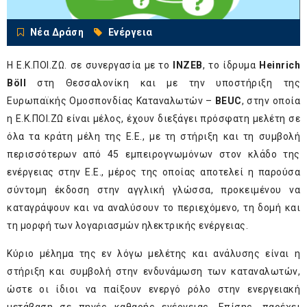
Νέα Δράση
Ενέργεια
Η Ε.Κ.ΠΟΙ.ΖΩ. σε συνεργασία με το
INZEB
, το ίδρυμα
Heinrich
Böll
στη Θεσσαλονίκη και με την υποστήριξη της
Ευρωπαϊκής Ομοσπονδίας Καταναλωτών –
BEUC
, στην οποία
η Ε.Κ.ΠΟΙ.ΖΩ είναι μέλος, έχουν διεξάγει πρόσφατη μελέτη σε
όλα τα κράτη μέλη της Ε.Ε., με τη στήριξη και τη συμβολή
περισσότερων από 45 εμπειρογνωμόνων στον κλάδο της
ενέργειας στην Ε.Ε., μέρος της οποίας αποτελεί η παρούσα
σύντομη έκδοση στην αγγλική γλώσσα, προκειμένου να
καταγράψουν και να αναλύσουν το περιεχόμενο, τη δομή και
τη μορφή των λογαριασμών ηλεκτρικής ενέργειας.
Κύριο μέλημα της εν λόγω μελέτης και ανάλυσης είναι η
στήριξη και συμβολή στην ενδυνάμωση των καταναλωτών,
ώστε οι ίδιοι να παίξουν ενεργό ρόλο στην ενεργειακή