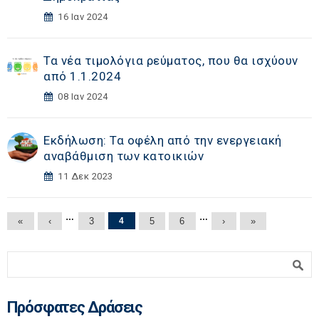
16 Ιαν 2024
Τα νέα τιμολόγια ρεύματος, που θα ισχύουν
από 1.1.2024
08 Ιαν 2024
Εκδήλωση: Τα οφέλη από την ενεργειακή
αναβάθμιση των κατοικιών
11 Δεκ 2023
Σελίδες
…
…
«
‹
3
4
5
6
›
»
Φόρμα αναζήτησης
Αναζήτηση
Πρόσφατες Δράσεις