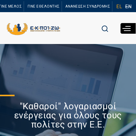
Παράκαμψη
EL
EN
ΓΙΝΕ ΜΕΛΟΣ
ΓΙΝΕ ΕΘΕΛΟΝΤΗΣ
ΑΝΑΝΕΩΣΗ ΣΥΝΔΡΟΜΗΣ
προς το
κυρίως
περιεχόμενο
"Καθαροί" λογαριασμοί
ενέργειας για όλους τους
πολίτες στην Ε.Ε.