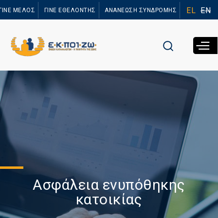
Παράκαμψη
EL
EN
ΓΙΝΕ ΜΕΛΟΣ
ΓΙΝΕ ΕΘΕΛΟΝΤΗΣ
ΑΝΑΝΕΩΣΗ ΣΥΝΔΡΟΜΗΣ
προς το
κυρίως
περιεχόμενο
Ασφάλεια ενυπόθηκης
κατοικίας