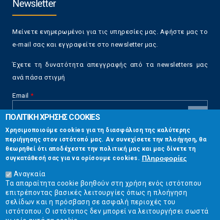
Newsletter
Μείνετε ενημερωμένοι για τις υπηρεσίες μας. Αφήστε μας το
e-mail σας και εγγραφείτε στο newsletter μας.
Έχετε τη δυνατότητα απεγγραφής από τα newsletters μας
ανά πάσα στιγμή
Email
*
ΠΟΛΙΤΙΚΗ ΧΡΗΣΗΣ COOKIES
CAPTCHA
Χρησιμοποιούμε cookies για τη διασφάλιση της καλύτερης
This
περιήγησης στον ιστότοπό μας. Αν συνεχίσετε την πλοήγηση, θα
Επικοινωνία
question is
θεωρηθεί ότι αποδέχεστε την πολιτική μας και μας δίνετε τη
for testing
Πληροφορίες
συγκατάθεσή σας για να ορίσουμε cookies.
whether or
Στουρνάρη 17, Αθήνα 10683
not you are a
Αναγκαία
human visitor
Τα απαραίτητα cookie βοηθούν στη χρήση ενός ιστότοπου
2103304444
and to
επιτρέποντας βασικές λειτουργίες όπως η πλοήγηση
prevent
σελίδων και η πρόσβαση σε ασφαλή περιοχές του
info@ekpizo.gr
automated
ιστότοπου. Ο ιστότοπος δεν μπορεί να λειτουργήσει σωστά
spam