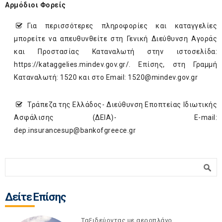
Αρμόδιοι Φορείς
Για περισσότερες πληροφορίες και καταγγελίες
μπορείτε να απευθυνθείτε στη Γενική Διεύθυνση Αγοράς
και Προστασίας Καταναλωτή στην ιστοσελίδα:
https://kataggelies.mindev.gov.gr/
. Επίσης, στη Γραμμή
Καταναλωτή: 1520 και στο Email:
1520@mindev.gov.gr
Τράπεζα της Ελλάδος- Διεύθυνση Εποπτείας Ιδιωτικής
Ασφάλισης (ΔΕΙΑ)- E-mail:
dep.insurancesup@bankofgreece.gr
Φόρμα αναζήτησης
Αναζήτηση
Δείτε Επίσης
Ταξιδεύοντας με αεροπλάνο