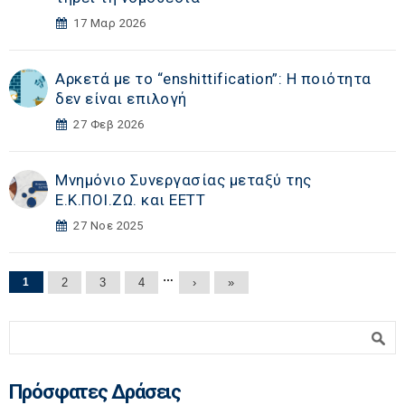
17 Μαρ 2026
Αρκετά με το “enshittification”: Η ποιότητα
δεν είναι επιλογή
27 Φεβ 2026
Μνημόνιο Συνεργασίας μεταξύ της
Ε.Κ.ΠΟΙ.ΖΩ. και ΕΕΤΤ
27 Νοε 2025
Σελίδες
…
1
2
3
4
›
»
Φόρμα αναζήτησης
Αναζήτηση
Πρόσφατες Δράσεις