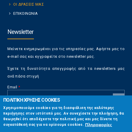
ΟΙ ΔΡΑΣΕΙΣ ΜΑΣ
ΕΠΙΚΟΙΝΩΝΙΑ
Newsletter
Μείνετε ενημερωμένοι για τις υπηρεσίες μας. Αφήστε μας το
e-mail σας και εγγραφείτε στο newsletter μας.
Έχετε τη δυνατότητα απεγγραφής από τα newsletters μας
ανά πάσα στιγμή
Email
*
ΠΟΛΙΤΙΚΗ ΧΡΗΣΗΣ COOKIES
CAPTCHA
Χρησιμοποιούμε cookies για τη διασφάλιση της καλύτερης
This
περιήγησης στον ιστότοπό μας. Αν συνεχίσετε την πλοήγηση, θα
Επικοινωνία
question is
θεωρηθεί ότι αποδέχεστε την πολιτική μας και μας δίνετε τη
for testing
Πληροφορίες
συγκατάθεσή σας για να ορίσουμε cookies.
whether or