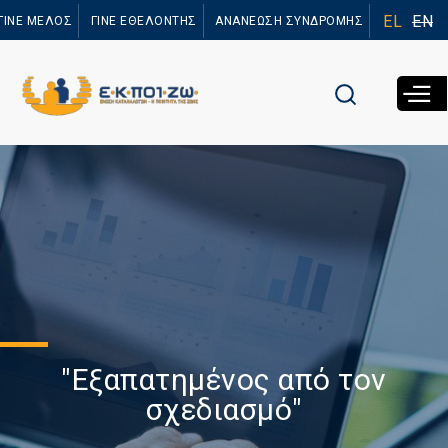
Παράκαμψη
EL
EN
ΓΙΝΕ ΜΕΛΟΣ
ΓΙΝΕ ΕΘΕΛΟΝΤΗΣ
ΑΝΑΝΕΩΣΗ ΣΥΝΔΡΟΜΗΣ
προς το
κυρίως
περιεχόμενο
"Εξαπατημένος από τον
σχεδιασμό"