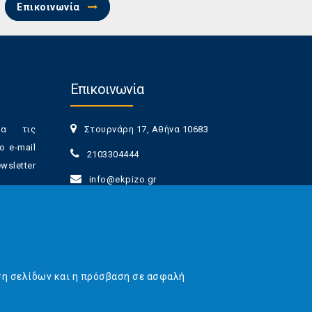
Επικοινωνία
Επικοινωνία
ια τις
Στουρνάρη 17, Αθήνα 10683
ο e-mail
2103304444
sletter
info@ekpizo.gr
www.ekpizo.gr
γγραφής
Δευ - Πεμ:
10:00 πμ - 2:00 μμ
νά πάσα
Σάβ - Κυρ:
Κλειστά
ση σελίδων και η πρόσβαση σε ασφαλή