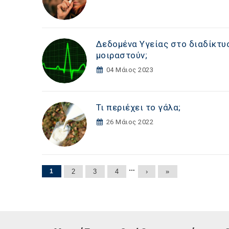
Δεδομένα Υγείας στο διαδίκτυο
μοιραστούν;
04 Μάιος 2023
Τι περιέχει το γάλα;
26 Μάιος 2022
Σελίδες
…
1
2
3
4
›
»