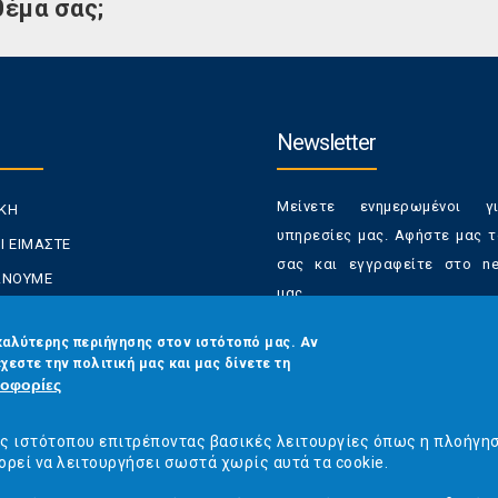
θέμα σας;
Newsletter
Μείνετε ενημερωμένοι γ
ΙΚΗ
υπηρεσίες μας. Αφήστε μας τ
Ι ΕΙΜΑΣΤΕ
σας και εγγραφείτε στο new
ΚΑΝΟΥΜΕ
μας.
ΑΝΑΛΩΤΕΣ
Έχετε τη δυνατότητα απε
καλύτερης περιήγησης στον ιστότοπό μας. Αν
ΡΑΣΕΙΣ ΜΑΣ
χεστε την πολιτική μας και μας δίνετε τη
από τα newsletters μας α
ΟΙΝΩΝΙΑ
οφορίες
στιγμή
Email
*
ός ιστότοπου επιτρέποντας βασικές λειτουργίες όπως η πλοήγη
ορεί να λειτουργήσει σωστά χωρίς αυτά τα cookie.