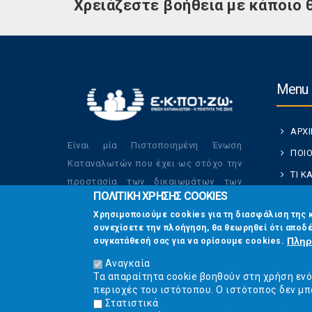
Χρειάζεστε βοήθεια με κάποιο 
Menu
ΑΡΧ
Είναι μία Πιστοποιημένη Ένωση
ΠΟΙΟ
Καταναλωτών που έχει ως στόχο την
ΤΙ 
προστασία των δικαιωμάτων των
ΠΟΛΙΤΙΚΗ ΧΡΗΣΗΣ COOKIES
ΚΑΤ
καταναλωτών και την βελτίωση της
Χρησιμοποιούμε cookies για τη διασφάλιση της 
ποιότητας της ζωής τους.
ΟΙ Δ
συνεχίσετε την πλοήγηση, θα θεωρηθεί ότι αποδέ
ΕΠΙΚ
Πληρ
συγκατάθεσή σας για να ορίσουμε cookies.
Αναγκαία
Τα απαραίτητα cookie βοηθούν στη χρήση εν
περιοχές του ιστότοπου. Ο ιστότοπος δεν μπ
Στατιστικά