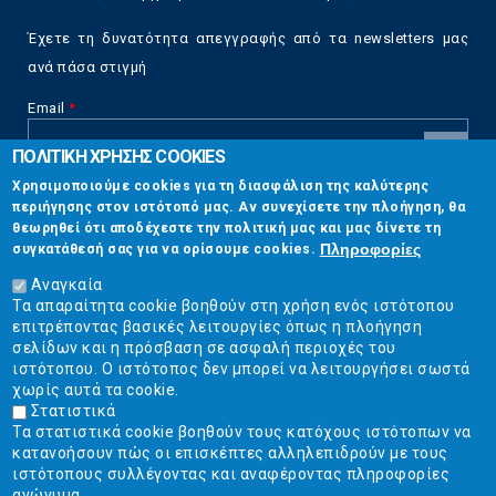
Έχετε τη δυνατότητα απεγγραφής από τα newsletters μας
ανά πάσα στιγμή
Email
*
ΠΟΛΙΤΙΚΗ ΧΡΗΣΗΣ COOKIES
CAPTCHA
Χρησιμοποιούμε cookies για τη διασφάλιση της καλύτερης
This
περιήγησης στον ιστότοπό μας. Αν συνεχίσετε την πλοήγηση, θα
Επικοινωνία
question is
θεωρηθεί ότι αποδέχεστε την πολιτική μας και μας δίνετε τη
for testing
Πληροφορίες
συγκατάθεσή σας για να ορίσουμε cookies.
whether or
Στουρνάρη 17, Αθήνα 10683
not you are a
Αναγκαία
human visitor
Τα απαραίτητα cookie βοηθούν στη χρήση ενός ιστότοπου
2103304444
and to
επιτρέποντας βασικές λειτουργίες όπως η πλοήγηση
prevent
σελίδων και η πρόσβαση σε ασφαλή περιοχές του
info@ekpizo.gr
automated
ιστότοπου. Ο ιστότοπος δεν μπορεί να λειτουργήσει σωστά
spam
χωρίς αυτά τα cookie.
www.ekpizo.gr
submissions.
Στατιστικά
Τα στατιστικά cookie βοηθούν τους κατόχους ιστότοπων να
5+2
Δευ - Πεμ:
10:00 πμ - 2:00 μμ
κατανοήσουν πώς οι επισκέπτες αλληλεπιδρούν με τους
Σάβ - Κυρ:
Κλειστά
ιστότοπους συλλέγοντας και αναφέροντας πληροφορίες
ανώνυμα.