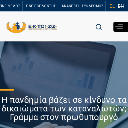
Παράκαμψη
EL
EN
ΓΙΝΕ ΜΕΛΟΣ
ΓΙΝΕ ΕΘΕΛΟΝΤΗΣ
ΑΝΑΝΕΩΣΗ ΣΥΝΔΡΟΜΗΣ
προς το
κυρίως
περιεχόμενο
Η πανδημία βάζει σε κίνδυνο τα
δικαιώματα των καταναλωτών;
Γράμμα στον πρωθυπουργό