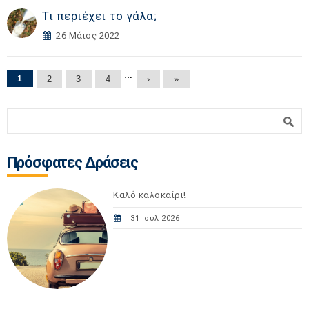
Τι περιέχει το γάλα;
26 Μάιος 2022
Σελίδες
…
1
2
3
4
›
»
Φόρμα αναζήτησης
Αναζήτηση
Πρόσφατες Δράσεις
Καλό καλοκαίρι!
31 Ιουλ 2026