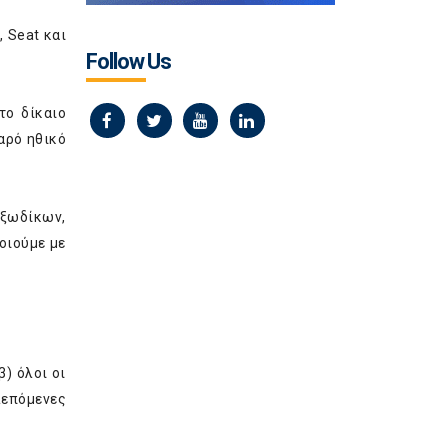
 Seat και
Follow Us
το δίκαιο
αρό ηθικό
εξωδίκων,
οιούμε με
) όλοι οι
λεπόμενες