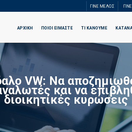
Παράκαμψη
ΓΙΝΕ ΜΕΛΟΣ
ΓΙΝ
προς το
κυρίως
περιεχόμενο
ΑΡΧΙΚΗ
ΠΟΙΟΙ ΕΙΜΑΣΤΕ
ΤΙ ΚΑΝΟΥΜΕ
ΚΑΤΑΝ
δαλο VW: Να αποζημιωθο
αναλωτές και να επιβλη
διοικητικές κυρώσεις