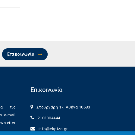
Επικοινωνία
Επικοινωνία
ια τις
Στουρνάρη 17, Αθήνα 10683
ο e-mail
2103304444
sletter
info@ekpizo.gr