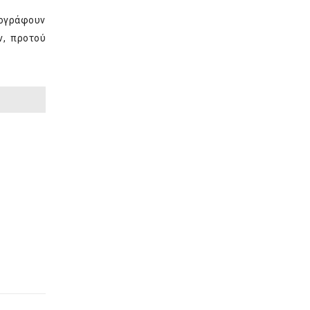
πογράφουν
ν, προτού