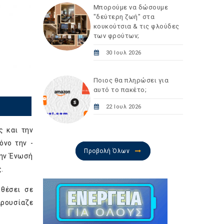
Μπορούμε να δώσουμε
"δεύτερη ζωή" στα
κουκούτσια & τις φλούδες
των φρούτων;
30 Ιουλ 2026
Ποιος θα πληρώσει για
αυτό το πακέτο;
22 Ιουλ 2026
ς και την
όνο την -
Προβολή Όλων
την Ένωσή
.
 θέσει σε
αρουσίαζε