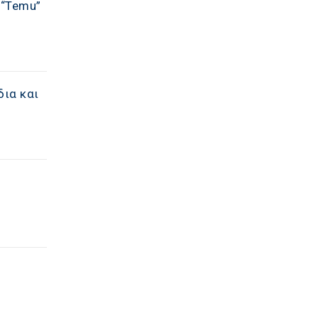
 “Temu”
δια και