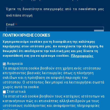
Έχετε τη δυνατότητα απεγγραφής από τα newsletters μας
ανά πάσα στιγμή
Email
*
ΠΟΛΙΤΙΚΗ ΧΡΗΣΗΣ COOKIES
CAPTCHA
Χρησιμοποιούμε cookies για τη διασφάλιση της καλύτερης
This
περιήγησης στον ιστότοπό μας. Αν συνεχίσετε την πλοήγηση, θα
Επικοινωνία
question is
θεωρηθεί ότι αποδέχεστε την πολιτική μας και μας δίνετε τη
for testing
Πληροφορίες
συγκατάθεσή σας για να ορίσουμε cookies.
whether or
Στουρνάρη 17, Αθήνα 10683
not you are a
Αναγκαία
human visitor
Τα απαραίτητα cookie βοηθούν στη χρήση ενός ιστότοπου
2103304444
and to
επιτρέποντας βασικές λειτουργίες όπως η πλοήγηση
prevent
σελίδων και η πρόσβαση σε ασφαλή περιοχές του
info@ekpizo.gr
automated
ιστότοπου. Ο ιστότοπος δεν μπορεί να λειτουργήσει σωστά
spam
χωρίς αυτά τα cookie.
www.ekpizo.gr
submissions.
Στατιστικά
Τα στατιστικά cookie βοηθούν τους κατόχους ιστότοπων να
5+2
Δευ - Πεμ:
10:00 πμ - 2:00 μμ
κατανοήσουν πώς οι επισκέπτες αλληλεπιδρούν με τους
Σάβ - Κυρ:
Κλειστά
ιστότοπους συλλέγοντας και αναφέροντας πληροφορίες