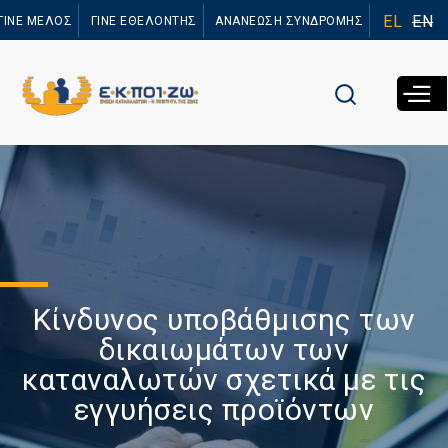
Παράκαμψη
EL
EN
ΓΙΝΕ ΜΕΛΟΣ
ΓΙΝΕ ΕΘΕΛΟΝΤΗΣ
ΑΝΑΝΕΩΣΗ ΣΥΝΔΡΟΜΗΣ
προς το
κυρίως
περιεχόμενο
Κίνδυνος υποβάθμισης των
δικαιωμάτων των
καταναλωτών σχετικά με τις
εγγυήσεις προϊόντων