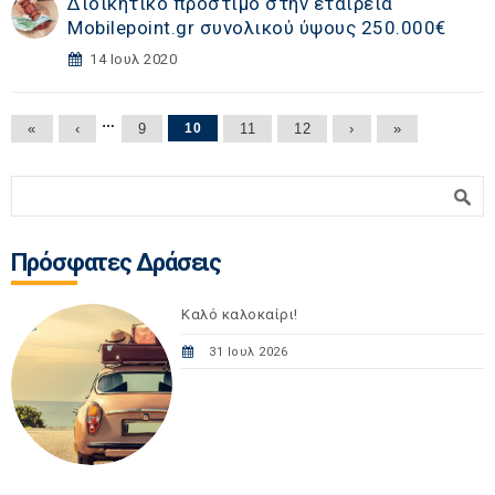
Διοικητικό πρόστιμο στην εταιρεία
Mobilepoint.gr συνολικού ύψους 250.000€
14 Ιουλ 2020
Σελίδες
…
«
‹
9
10
11
12
›
»
Φόρμα αναζήτησης
Αναζήτηση
Πρόσφατες Δράσεις
Καλό καλοκαίρι!
31 Ιουλ 2026