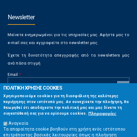
Newsletter
Μείνετε ενημερωμένοι για τις υπηρεσίες μας. Αφήστε μας το
e-mail σας και εγγραφείτε στο newsletter μας.
Έχετε τη δυνατότητα απεγγραφής από τα newsletters μας
ανά πάσα στιγμή
Email
*
ΠΟΛΙΤΙΚΗ ΧΡΗΣΗΣ COOKIES
CAPTCHA
Χρησιμοποιούμε cookies για τη διασφάλιση της καλύτερης
This
περιήγησης στον ιστότοπό μας. Αν συνεχίσετε την πλοήγηση, θα
Επικοινωνία
question is
θεωρηθεί ότι αποδέχεστε την πολιτική μας και μας δίνετε τη
for testing
Πληροφορίες
συγκατάθεσή σας για να ορίσουμε cookies.
whether or
Στουρνάρη 17, Αθήνα 10683
not you are a
Αναγκαία
human visitor
Τα απαραίτητα cookie βοηθούν στη χρήση ενός ιστότοπου
2103304444
and to
επιτρέποντας βασικές λειτουργίες όπως η πλοήγηση