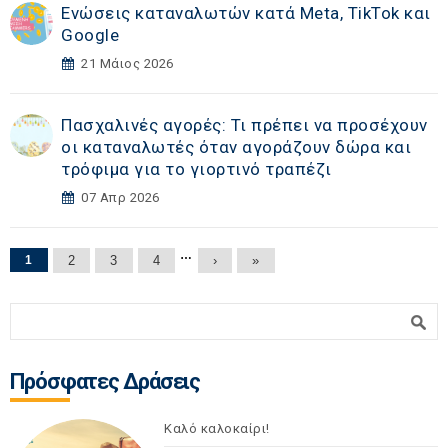
Ενώσεις καταναλωτών κατά Meta, TikTok και
Google
21 Μάιος 2026
Πασχαλινές αγορές: Τι πρέπει να προσέχουν
οι καταναλωτές όταν αγοράζουν δώρα και
τρόφιμα για το γιορτινό τραπέζι
07 Απρ 2026
Σελίδες
…
1
2
3
4
›
»
Φόρμα αναζήτησης
Αναζήτηση
Πρόσφατες Δράσεις
Καλό καλοκαίρι!