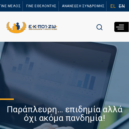
Παράκαμψη
EL
EN
ΓΙΝΕ ΜΕΛΟΣ
ΓΙΝΕ ΕΘΕΛΟΝΤΗΣ
ΑΝΑΝΕΩΣΗ ΣΥΝΔΡΟΜΗΣ
προς το
κυρίως
περιεχόμενο
Παράπλευρη… επιδημία αλλά
όχι ακόμα πανδημία!