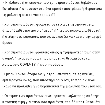
• Η γλώσσα ή οι εικόνες που χρησιμοποιούνται, δηλώνουν
ξεκάθαρα ή υπονοούν ότι ένα προϊόν αποτρέπει ή θεραπεύει
τη μόλυνση από το νέο κορωνοϊό.
• Χρησιμοποιούνται φράσεις σχετικά με τη σπανιότητα,
όπως "διαθέσιμο μόνο σήμερα", ή "περιορισμένα αποθέματα",
ή οτιδήποτε παρόμοιο, που σε αναγκάζει να κάνεις την αγορά
άμεσα.
• Χρησιμοποιούνται φράσεις όπως η "χαμηλότερη τιμή στην
αγορά", " το μόνο προϊόν που μπορεί να θεραπεύσει τις
λοιμώξεις COVID-19" ή κάτι παρόμοιο.
· Εμφανίζονται άτομα ως γιατροί, επαγγελματίες υγείας,
εμπειρογνώμονες, που υποστηρίζουν ότι, το προϊόν είναι
ικανό να προλάβει ή να θεραπεύσει την μόλυνση του νέου ιού.
• Οι τιμές των προϊόντων είναι αρκετά υψηλότερες από την
κανονική τιμή για παρόμοια προϊόντα, επειδή υποτίθεται ότι