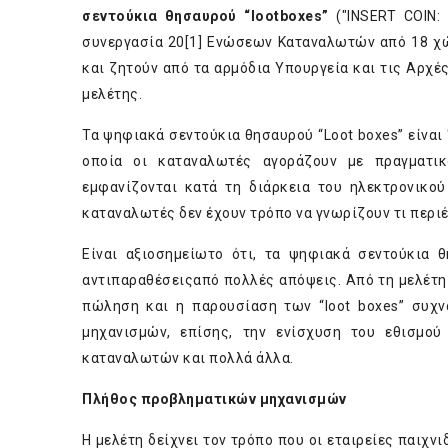
σεντούκια θησαυρού “
loot
boxes
”
("INSERT COIN:
συνεργασία 20
[1]
Ενώσεων Καταναλωτών από 18 χώρε
και ζητούν από τα αρμόδια Υπουργεία και τις Αρχ
μελέτης.
Τα ψηφιακά σεντούκια θησαυρού “Loot boxes” είναι
οποία οι καταναλωτές αγοράζουν με πραγματικ
εμφανίζονται κατά τη διάρκεια του ηλεκτρονικού
καταναλωτές δεν έχουν τρόπο να γνωρίζουν τι περιέ
Είναι αξιοσημείωτο ότι, τα ψηφιακά σεντούκια 
αντιπαραθέσειςαπό πολλές απόψεις. Aπό τη μελέτη
πώληση και η παρουσίαση των “loot boxes” συχ
μηχανισμών, επίσης, την ενίσχυση του εθισμο
καταναλωτών και πολλά άλλα.
Π
λήθος προβληματικών μηχανισμών
Η μελέτη δείχνει τον τρόπο που οι εταιρείες παιχν