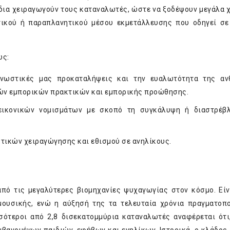
νίδια χειραγωγούν τους καταναλωτές, ώστε να ξοδέψουν μεγάλα 
τικού ή παραπλανητικού μέσου εκμετάλλευσης που οδηγεί σε
ως:
 γνωστικές μας προκαταλήψεις και την ευαλωτότητα της αν
ών εμπορικών πρακτικών και εμπορικής προώθησης.
εικονικών νομισμάτων με σκοπό τη συγκάλυψη ή διαστρέβ
κτικών χειραγώγησης και εθισμού σε ανηλίκους.
από τις μεγαλύτερες βιομηχανίες ψυχαγωγίας στον κόσμο. Είν
ουσικής, ενώ η αύξησή της τα τελευταία χρόνια πραγματοπο
σσότεροι από 2,8 δισεκατομμύρια καταναλωτές αναφέρεται ότι