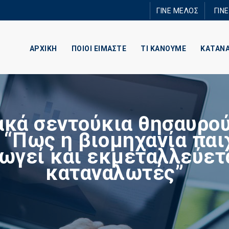
Παράκαμψη
ΓΙΝΕ ΜΕΛΟΣ
ΓΙΝ
προς το
κυρίως
περιεχόμενο
ΑΡΧΙΚΗ
ΠΟΙΟΙ ΕΙΜΑΣΤΕ
ΤΙ ΚΑΝΟΥΜΕ
ΚΑΤΑΝ
κά σεντούκια θησαυρού
: “Πως η βιομηχανία παι
ωγεί και εκμεταλλεύετ
καταναλωτές”