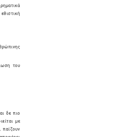
χρηματικά
 εθιστική
θρώπινης
λωση του
αι δε πιο
ιείται με
, παίζουν