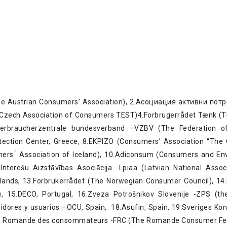
 Austrian Consumers’ Association), 2.Асоциация активни потр
t (Czech Association of Consumers TEST)4.Forbrugerrådet Tænk (
6.Verbraucherzentrale bundesverband –VZBV (The Federation 
ection Center, Greece, 8.EKPIZO (Consumers’ Association “The Q
mers ́ Association of Iceland), 10.Adiconsum (Consumers and En
u Interešu Aizstāvības Asociācija -Lpiaa (Latvian National Assoc
ands, 13.Forbrukerrådet (The Norwegian Consumer Council), 14.
 15.DECO, Portugal, 16.Zveza Potrošnikov Slovenije -ZPS (th
idores y usuarios –OCU, Spain, 18.Asufin, Spain, 19.Sveriges K
ion Romande des consommateurs -FRC (The Romande Consumer Fed