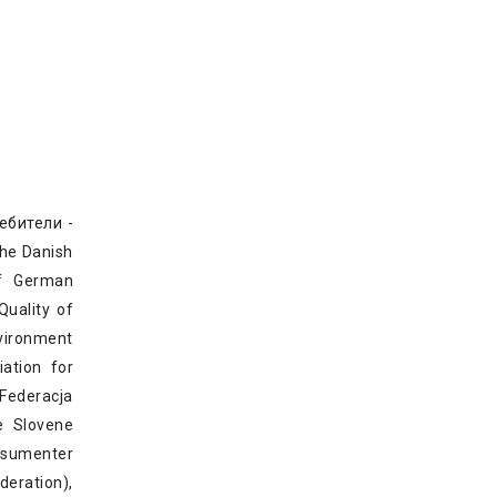
ебители -
The Danish
of German
uality of
vironment
iation for
Federacja
e Slovene
onsumenter
eration),