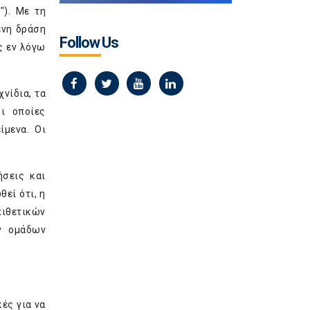
")
. Με τη
ένη δράση
Follow Us
ς εν λόγω
νίδια, τα
ι οποίες
ίμενα. Οι
ήσεις και
εί ότι, η
πιθετικών
ν ομάδων
ές για να