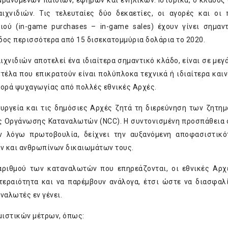
μβανομένων παιδιών, εφήβων και ενηλίκων. Ιστορικά, ο κλάδος
χνιδιών. Τις τελευταίες δύο δεκαετίες, οι αγορές και οι
ού (in-game purchases – in-game sales) έχουν γίνει σημαν
ρδος περισσότερα από 15 δισεκατομμύρια δολάρια το 2020.
ιχνιδιών αποτελεί ένα ιδιαίτερα σημαντικό κλάδο, είναι σε μεγ
τέλα που επικρατούν είναι πολύπλοκα τεχνικά ή ιδιαίτερα καιν
γορά ψυχαγωγίας από πολλές εθνικές Αρχές.
πουργεία και τις δημόσιες Αρχές ζητά τη διερεύνηση των ζητη
ής Οργάνωσης Καταναλωτών (NCC). Η συντονισμένη προσπάθεια
 λόγω πρωτοβουλία, δείχνει την αυξανόμενη αποφασιστικό
 και ανθρωπίνων δικαιωμάτων τους.
αριθμού των καταναλωτών που επηρεάζονται, οι εθνικές Αρχ
τεραιότητα και να παρέμβουν ανάλογα, έτσι ώστε να διασφαλ
ναλωτές εν γένει.
μιστικών μέτρων, όπως: