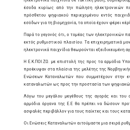
ηλεκτρονικά παιχνίδια σε τακτική βάση, συμπεριλα
έσοδα κυρίως από την πώληση ηλεκτρονικών παι
πρόσθετου ψηφιακού περιεχομένου εντός παιχνιδι
εσόδων για τη βιομηχανία, τα οποία έχουν φέρει κέ
Παρά το γεγονός ότι, ο τομέας των ηλεκτρονικών πα
εκτός ρυθμιστικού πλαισίου. Τα επιχειρηματικά μον
ηλεκτρονικά παιχνίδια θεωρούνται εξειδικευμένη α
Η Ε.Κ.ΠΟΙ.ΖΩ. με επιστολή της προς τα αρμόδια Υ
προέκυψαν στα πλαίσια της μελέτης της Νορβηγικ
Ενώσεων Καταναλωτών που συμμετέχουν στην εν
καταναλωτών ως προς την προστασία των ψηφιακών
Λόγω του μεγάλου μεγέθους της αγοράς και του 
αρμόδια όργανα της Ε.Ε θα πρέπει να δώσουν προ
ασφαλές περιβάλλον για τους παίκτες και τους κατα
Οι Ενώσεις Καταναλωτών αιτούμαστε μια σειρά ρυθ