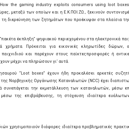
 How the gaming industry exploits consumers using loot boxes
ς, μεταξύ των οποίων και η Ε.Κ.ΠΟΙ.ΖΩ., ξεκινούν συντονισμ
ές τη διερεύνηση των ζητημάτων που προέκυψαν στα πλαίσια τη
 "πακέτα έκπληξη" ψηφιακού περιεχομένου στα ηλεκτρονικά παιχ
ά χρήματα. Πρόκειται για εικονικές κληρωτίδες δώρων, ο
 παιχνιδιού και παρέχουν στους παίκτεςπροσφορές ή αντικε
χουν μέχρι να πληρώσουν γι' αυτά.
θησαυρού “Loot boxes” έχουν ήδη προκαλέσει αρκετές συζητ
 της Νορβηγικής Οργάνωσης Καταναλωτών (NCC) έχει διαπιστωθ
νά συνεπάγεται την εκμετάλλευση των καταναλωτών, μέσω ε
ύ μέσω της επιβράβευσης, τη στόχευση ιδιαίτερα ευάλωτω
ιδιών χρησιμοποιούν διάφορες ιδιαίτερα προβληματικές πρακτικ