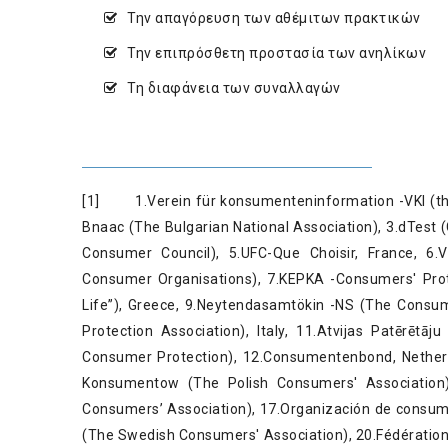
Την απαγόρευση των αθέμιτων πρακτικών
Την επιπρόσθετη προστασία των ανηλίκων
Τη διαφάνεια των συναλλαγών
[1]
1.Verein für konsumenteninformation -VKI (the
Bnaac (The Bulgarian National Association), 3.dTes
Consumer Council), 5.UFC-Que Choisir, France, 
Consumer Organisations), 7.KEPKA -Consumers' Prot
Life”), Greece, 9.Neytendasamtökin -NS (The Consu
Protection Association), Italy, 11.Atvijas Patērētāj
Consumer Protection), 12.Consumentenbond, Netherl
Konsumentow (The Polish Consumers' Association),
Consumers’ Association), 17.Organización de consum
(The Swedish Consumers' Association), 20.Fédérat