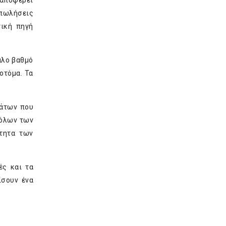
 αποφέρει
 πωλήσεις
τική πηγή
άλο βαθμό
οτόμα. Τα
μάτων που
 όλων των
τητα των
ές και τα
ίσουν ένα