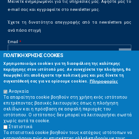
Μείνετε ενημερωμένοι για τις υπηρεσίες μας. Αφήστε μας το
e-mail σας και εγγραφείτε στο newsletter μας.
Έχετε τη δυνατότητα απεγγραφής από τα newsletters μας
ανά πάσα στιγμή
Email
*
ΠΟΛΙΤΙΚΗ ΧΡΗΣΗΣ COOKIES
CAPTCHA
Χρησιμοποιούμε cookies για τη διασφάλιση της καλύτερης
This
περιήγησης στον ιστότοπό μας. Αν συνεχίσετε την πλοήγηση, θα
Επικοινωνία
question is
θεωρηθεί ότι αποδέχεστε την πολιτική μας και μας δίνετε τη
for testing
Πληροφορίες
συγκατάθεσή σας για να ορίσουμε cookies.
whether or
Στουρνάρη 17, Αθήνα 10683
not you are a
Αναγκαία
human visitor
Τα απαραίτητα cookie βοηθούν στη χρήση ενός ιστότοπου
2103304444
and to
επιτρέποντας βασικές λειτουργίες όπως η πλοήγηση
prevent
σελίδων και η πρόσβαση σε ασφαλή περιοχές του
info@ekpizo.gr
automated
ιστότοπου. Ο ιστότοπος δεν μπορεί να λειτουργήσει σωστά
spam
χωρίς αυτά τα cookie.
www.ekpizo.gr
submissions.
Στατιστικά
Τα στατιστικά cookie βοηθούν τους κατόχους ιστότοπων να
5+2
Δευ - Πεμ:
10:00 πμ - 2:00 μμ
κατανοήσουν πώς οι επισκέπτες αλληλεπιδρούν με τους