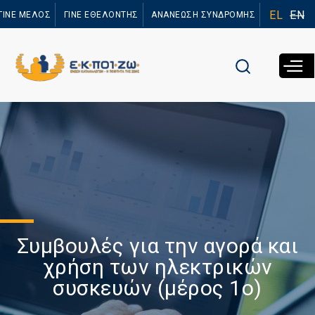
Παράκαμψη
EL
EN
ΓΙΝΕ ΜΕΛΟΣ
ΓΙΝΕ ΕΘΕΛΟΝΤΗΣ
ΑΝΑΝΕΩΣΗ ΣΥΝΔΡΟΜΗΣ
προς το
κυρίως
περιεχόμενο
Συμβουλές για την αγορά και
χρήση των ηλεκτρικών
συσκευών (μέρος 1ο)