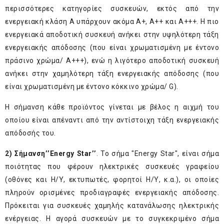
περισσότερες κατηγορίες συσκευών, εκτός από την
ενεργειακή κλάση Α υπάρχουν ακόμα Α+, Α++ και Α+++. Η πιο
ενεργειακά αποδοτική συσκευή ανήκει στην υψηλότερη τάξη
ενεργειακής απόδοσης (που είναι χρωματισμένη με έντονο
πράσινο χρώμα/ Α+++), ενώ η λιγότερο αποδοτική συσκευή
ανήκει στην χαμηλότερη τάξη ενεργειακής απόδοσης (που
είναι χρωματισμένη με έντονο κόκκινο χρώμα/ G).
Η σήμανση κάθε προϊόντος γίνεται με βέλος η αιχμή του
οποίου είναι απέναντι από την αντίστοιχη τάξη ενεργειακής
απόδοσής του.
2) Σήμανση’’Energy Star’’
. Το σήμα "Energy Star", είναι σήμα
ποιότητας που φέρουν ηλεκτρικές συσκευές γραφείου
(οθόνες και Η/Υ, εκτυπωτές, φορητοί Η/Υ, κ.α.), οι οποίες
πληρούν ορισμένες προδιαγραφές ενεργειακής απόδοσης.
Πρόκειται για συσκευές χαμηλής κατανάλωσης ηλεκτρικής
ενέργειας. Η αγορά συσκευών με το συγκεκριμένο σήμα