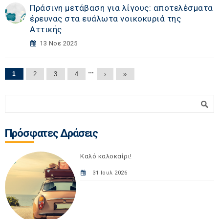
Πράσινη μετάβαση για λίγους: αποτελέσματα
έρευνας στα ευάλωτα νοικοκυριά της
Αττικής
13 Νοε 2025
Σελίδες
…
1
2
3
4
›
»
Φόρμα αναζήτησης
Αναζήτηση
Πρόσφατες Δράσεις
Καλό καλοκαίρι!
31 Ιουλ 2026