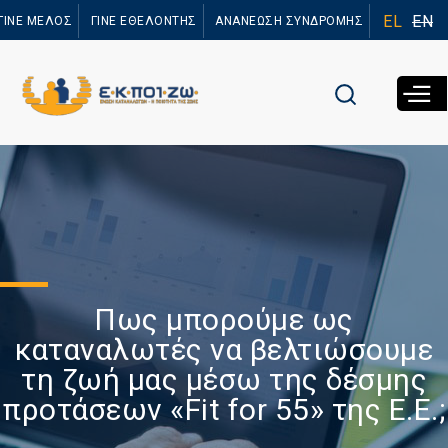
Παράκαμψη
EL
EN
ΓΙΝΕ ΜΕΛΟΣ
ΓΙΝΕ ΕΘΕΛΟΝΤΗΣ
ΑΝΑΝΕΩΣΗ ΣΥΝΔΡΟΜΗΣ
προς το
κυρίως
περιεχόμενο
Πως μπορούμε ως
καταναλωτές να βελτιώσουμε
τη ζωή μας μέσω της δέσμης
προτάσεων «Fit for 55» της Ε.Ε.;