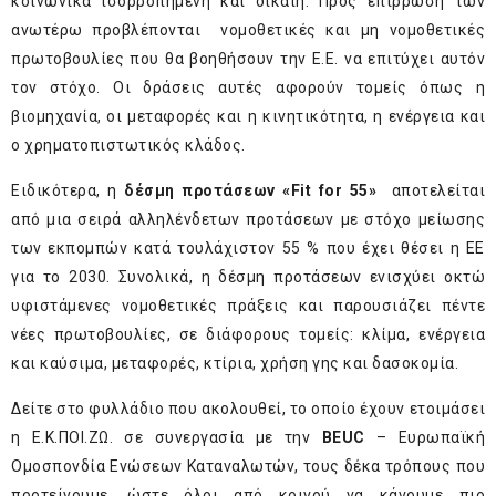
κοινωνικά ισορροπημένη και δίκαιη. Προς επίρρωση των
ανωτέρω προβλέπονται νομοθετικές και μη νομοθετικές
πρωτοβουλίες που θα βοηθήσουν την Ε.Ε. να επιτύχει αυτόν
τον στόχο. Οι δράσεις αυτές αφορούν τομείς όπως η
βιομηχανία, οι μεταφορές και η κινητικότητα, η ενέργεια και
ο χρηματοπιστωτικός κλάδος.
Ειδικότερα, η
δέσμη προτάσεων «Fit for 55»
αποτελείται
από μια σειρά αλληλένδετων προτάσεων με στόχο μείωσης
των εκπομπών κατά τουλάχιστον 55 % που έχει θέσει η ΕΕ
για το 2030. Συνολικά, η δέσμη προτάσεων ενισχύει οκτώ
υφιστάμενες νομοθετικές πράξεις και παρουσιάζει πέντε
νέες πρωτοβουλίες, σε διάφορους τομείς: κλίμα, ενέργεια
και καύσιμα, μεταφορές, κτίρια, χρήση γης και δασοκομία.
Δείτε στο φυλλάδιο που ακολουθεί, το οποίο έχουν ετοιμάσει
η Ε.Κ.ΠΟΙ.ΖΩ. σε συνεργασία με την
BEUC
– Ευρωπαϊκή
Ομοσπονδία Ενώσεων Καταναλωτών, τους δέκα τρόπους που
προτείνουμε, ώστε όλοι από κοινού να κάνουμε πιο