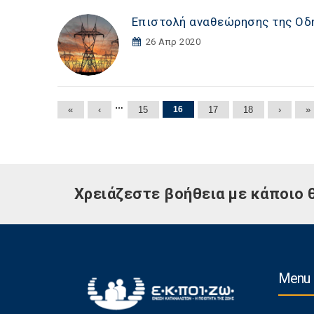
Επιστολή αναθεώρησης της Οδηγ
26 Απρ 2020
Σελίδες
…
«
‹
15
16
17
18
›
»
Χρειάζεστε βοήθεια με κάποιο 
Menu