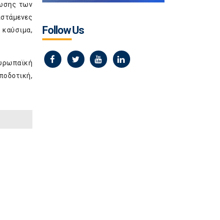
ίωσης των
ιστάμενες
Follow Us
 καύσιμα,
υρωπαϊκή
ποδοτική,