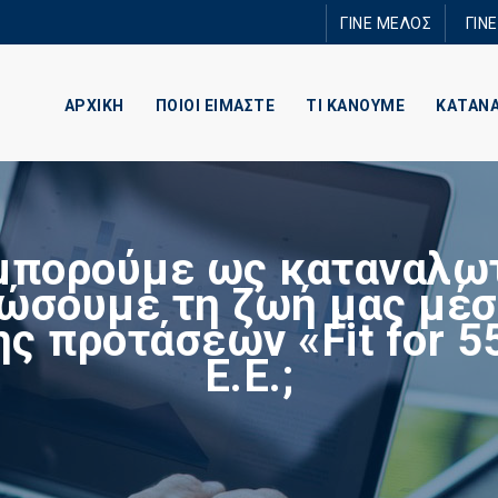
Παράκαμψη
ΓΙΝΕ ΜΕΛΟΣ
ΓΙΝ
προς το
κυρίως
περιεχόμενο
ΑΡΧΙΚΗ
ΠΟΙΟΙ ΕΙΜΑΣΤΕ
ΤΙ ΚΑΝΟΥΜΕ
ΚΑΤΑΝ
μπορούμε ως καταναλωτ
ώσουμε τη ζωή μας μέ
ς προτάσεων «Fit for 5
Ε.Ε.;