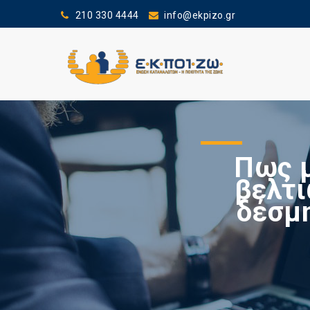
210 330 4444
info@ekpizo.gr
Πως 
βελτι
δέσμη