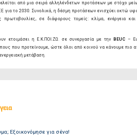
λείται από μια σειρά αλληλένδετων προτάσεων με στόχο με
ΕΕ για το 2030. Συνολικά, η δέσμη προτάσεων ενισχύει οκτώ υφ
ς πρωτοβουλίες, σε διάφορους τομείς: κλίμα, ενέργεια και
υν ετοιμάσει η Ε.Κ.ΠΟΙ.ΖΩ. σε συνεργασία με την
BEUC
– Ε
ους που προτείνουμε, ώστε όλοι από κοινού να κάνουμε πιο α
 ενεργειακή μετάβαση.
γεια
μα; Εξοικονόμησε για σένα!