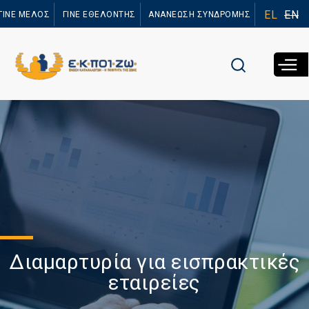
Παράκαμψη
EL
EN
ΓΙΝΕ ΜΕΛΟΣ
ΓΙΝΕ ΕΘΕΛΟΝΤΗΣ
ΑΝΑΝΕΩΣΗ ΣΥΝΔΡΟΜΗΣ
προς το
κυρίως
περιεχόμενο
Διαμαρτυρία για εισπρακτικές
εταιρείες