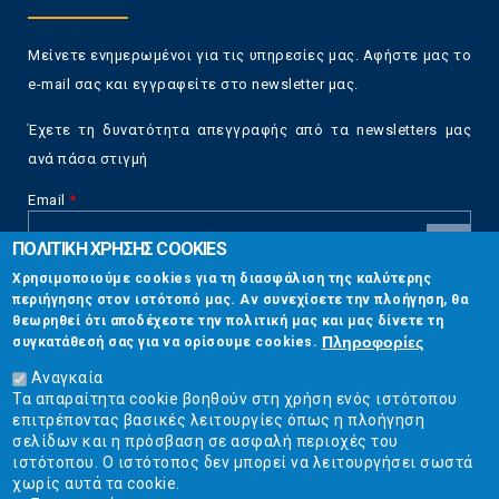
Μείνετε ενημερωμένοι για τις υπηρεσίες μας. Αφήστε μας το
e-mail σας και εγγραφείτε στο newsletter μας.
Έχετε τη δυνατότητα απεγγραφής από τα newsletters μας
ανά πάσα στιγμή
Email
*
ΠΟΛΙΤΙΚΗ ΧΡΗΣΗΣ COOKIES
CAPTCHA
Χρησιμοποιούμε cookies για τη διασφάλιση της καλύτερης
This
περιήγησης στον ιστότοπό μας. Αν συνεχίσετε την πλοήγηση, θα
Επικοινωνία
question is
θεωρηθεί ότι αποδέχεστε την πολιτική μας και μας δίνετε τη
for testing
Πληροφορίες
συγκατάθεσή σας για να ορίσουμε cookies.
whether or
Στουρνάρη 17, Αθήνα 10683
not you are a
Αναγκαία
human visitor
Τα απαραίτητα cookie βοηθούν στη χρήση ενός ιστότοπου
2103304444
and to
επιτρέποντας βασικές λειτουργίες όπως η πλοήγηση
prevent
σελίδων και η πρόσβαση σε ασφαλή περιοχές του
info@ekpizo.gr
automated
ιστότοπου. Ο ιστότοπος δεν μπορεί να λειτουργήσει σωστά
spam
χωρίς αυτά τα cookie.
www.ekpizo.gr
submissions.